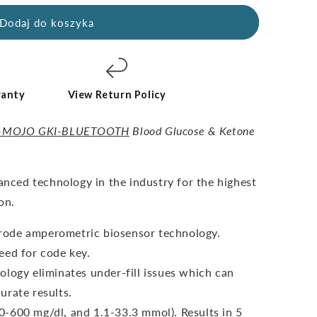
Dodaj do koszyka
ranty
View Return Policy
-MOJO GKI-BLUETOOTH
Blood Glucose & Ketone
vanced technology in the industry for the highest
on.
ctrode amperometric biosensor technology.
eed for code key.
ology eliminates under-fill issues which can
urate results.
-600 mg/dl, and 1.1-33.3 mmol). Results in 5