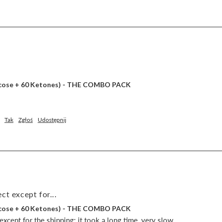
lucose + 60 Ketones) - THE COMBO PACK
Tak
Zgłoś
Udostępnij
ct except for...
lucose + 60 Ketones) - THE COMBO PACK
xcept for the shipping; it took a long time, very slow.