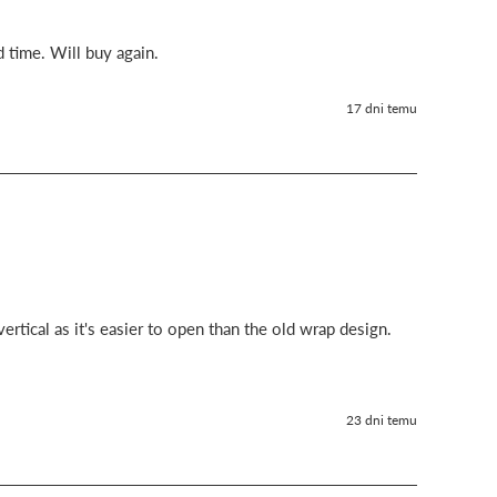
d time. Will buy again.
17 dni temu
ertical as it's easier to open than the old wrap design.
23 dni temu