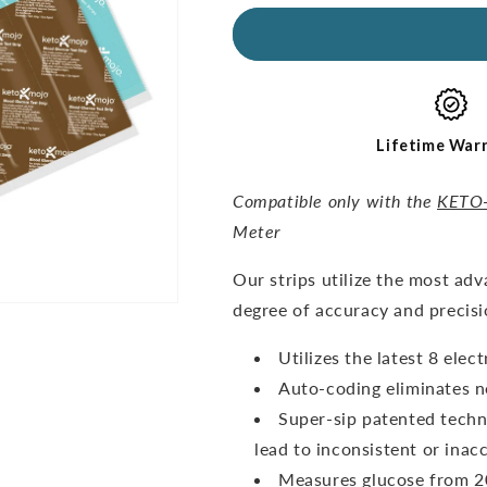
dla
dla
Opakowanie
Opakowanie
Pasków
Pasków
Testowych
Testowych
Combo
Combo
Lifetime War
Compatible only with the
KETO
Meter
O
ur strips utilize the most ad
degree of accuracy and precisi
Utilizes the latest 8 ele
Auto-coding eliminates n
Super-sip patented techn
lead to inconsistent or inacc
Measures glucose from 20