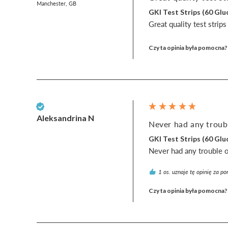
Manchester, GB
GKI Test Strips (60 G
Great quality test strip
Czy ta opinia była pomocna?
Zweryfikowany klient
Aleksandrina N
Never had any troubl
GKI Test Strips (60 G
Never had any trouble or
1 os. uznaje tę opinię za p
Czy ta opinia była pomocna?