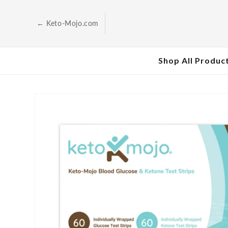
Przejdź
do
treści
← Keto-Mojo.com
Shop All Produc
Pomiń,
aby
przejść
do
informacji
o
produkcie