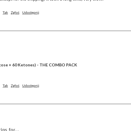
Tak
Zgłoś
Udostępnij
lucose + 60 Ketones) - THE COMBO PACK
Tak
Zgłoś
Udostępnij
ips for...