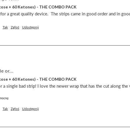
lucose + 60 Ketones) - THE COMBO PACK
s for a great quality device.  The strips came in good order and in goo
Tak
Zgłoś
Udostępnij
e or...
lucose + 60 Ketones) - THE COMBO PACK
 a single bad strip! I love the newer wrap that has the cut along the v
omocną
Tak
Zgłoś
Udostępnij