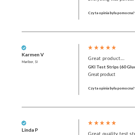
Czy ta opinia była pomocna?
Zweryfikowany klient
Karmen V
Great product...
Maribor, SI
GKI Test Strips (60 G
Great product
Czy ta opinia była pomocna?
Zweryfikowany klient
Linda P
Great quality test str