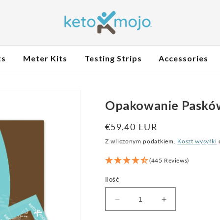
ts
Meter Kits
Testing Strips
Accessories
Opakowanie Paskó
Cena
€59,40 EUR
regularna
Z wliczonym podatkiem.
Koszt wysyłki
o
(445 Reviews)
Ilość
Zmniejsz
Zwiększ
ilość
ilość