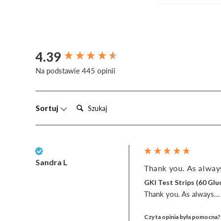
4.39
New content loaded
Na podstawie 445 opinii
Szukaj:
Sortuj
Zweryfikowany klient
Sandra L
Thank you. As always
GKI Test Strips (60 G
Thank you. As always... w
Czy ta opinia była pomocna?