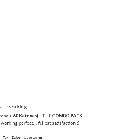
... working...
lucose + 60 Ketones) - THE COMBO PACK
orking perfect... fullest satisfaction ;)
Tak
Zgłoś
Udostępnij