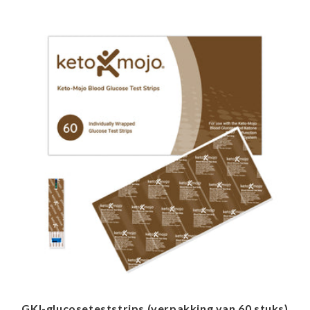
GKI-glucoseteststrips (verpakking van 60 stuks)