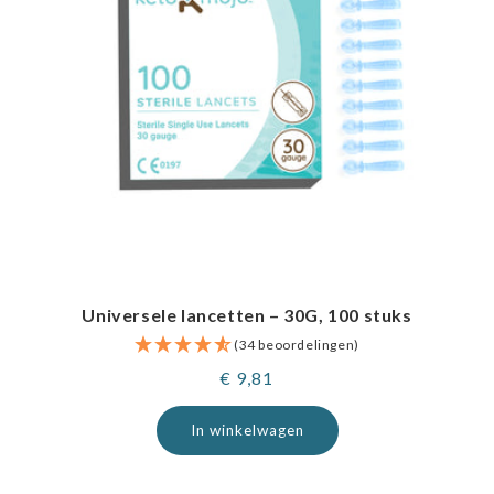
Universele lancetten – 30G, 100 stuks
(34 beoordelingen)
Normale
€ 9,81
prijs
In winkelwagen