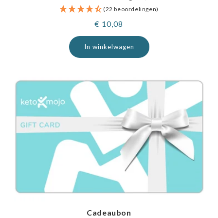
(22 beoordelingen)
Normale
€ 10,08
prijs
In winkelwagen
Cadeaubon