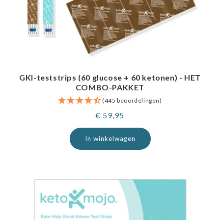
GKI-teststrips (60 glucose + 60 ketonen) - HET
COMBO-PAKKET
(445 beoordelingen)
Normale
€ 59,95
prijs
In winkelwagen