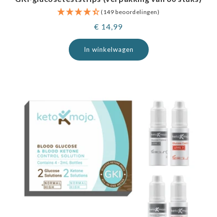
(149 beoordelingen)
Normale
€ 14,99
prijs
In winkelwagen