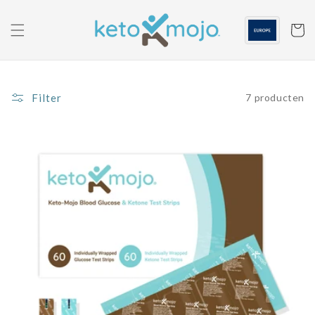
Ga naar
de
inhoud
Winkelwa
Filter
7 producten