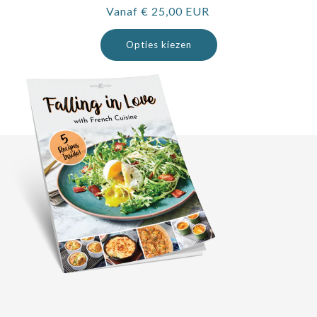
Normale
Vanaf € 25,00 EUR
prijs
Opties kiezen