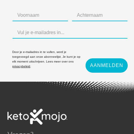
Door je e-mailadres in te vullen, word je
toegevoegd aan onze abonneelijst. Je kunt je op
elk moment uitschrijven. Lees meer over ons
AANMELDEN
privacybeleid
.