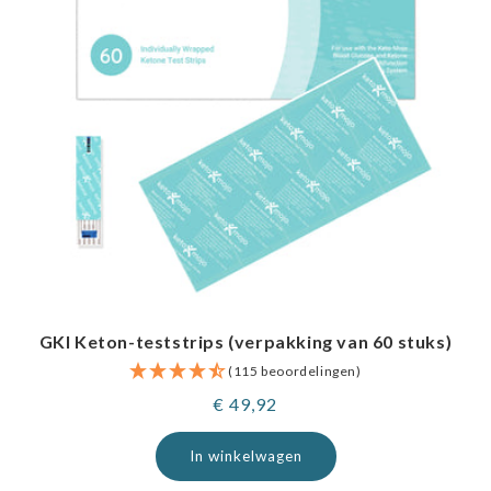
GKI Keton-teststrips (verpakking van 60 stuks)
(115 beoordelingen)
Normale
€ 49,92
prijs
In winkelwagen