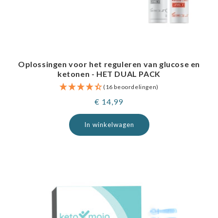
Oplossingen voor het reguleren van glucose en
ketonen - HET DUAL PACK
(16 beoordelingen)
Normale
€ 14,99
prijs
In winkelwagen