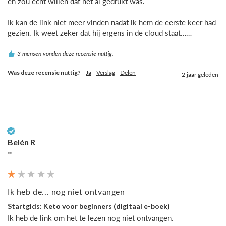
en zou echt willen dat het al gedrukt was.

Ik kan de link niet meer vinden nadat ik hem de eerste keer had 
gezien. Ik weet zeker dat hij ergens in de cloud staat……
3 mensen vonden deze recensie nuttig.
Was deze recensie nuttig?
Ja
Verslag
Delen
2 jaar geleden
Geverifieerde klant
Belén R
""
Ik heb de... nog niet ontvangen
Startgids: Keto voor beginners (digitaal e-boek)
Ik heb de link om het te lezen nog niet ontvangen.