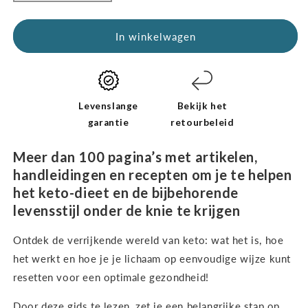
verminderen
exemplaren
voor
van
Kickstart-
de
In winkelwagen
gids:
Kickstart-
Keto
gids:
voor
Keto
beginners
voor
(digitaal
beginners
Levenslange
Bekijk het
e-
(digitaal
garantie
retourbeleid
boek
e-
–
book
Meer dan 100 pagina’s met artikelen,
alleen
–
handleidingen en recepten om je te helpen
in
alleen
het keto-dieet en de bijbehorende
het
in
Engels)
het
levensstijl onder de knie te krijgen
Engels)
verhogen
Ontdek de verrijkende wereld van keto: wat het is, hoe
het werkt en hoe je je lichaam op eenvoudige wijze kunt
resetten voor een optimale gezondheid!
Door deze gids te lezen, zet je een belangrijke stap op