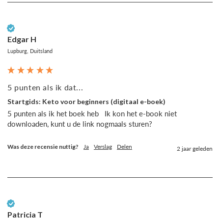
Geverifieerde klant
Edgar H
Lupburg, Duitsland
5 punten als ik dat...
Startgids: Keto voor beginners (digitaal e-boek)
5 punten als ik het boek heb   Ik kon het e-book niet 
downloaden, kunt u de link nogmaals sturen? 
Was deze recensie nuttig?
Ja
Verslag
Delen
2 jaar geleden
Geverifieerde klant
Patricia T