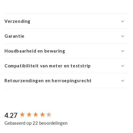
Verzending
Garantie
Houdbaarheid en bewaring
Compatibiliteit van meter en teststrip
Retourzendingen en herroepingsrecht
4.27
New content loaded
Gebaseerd op 22 beoordelingen