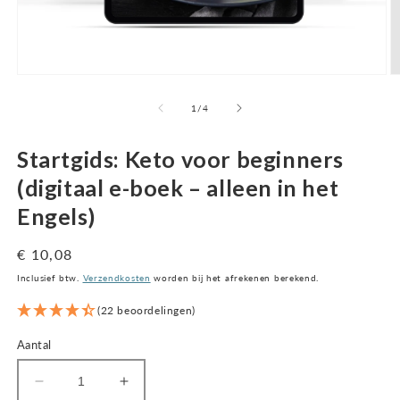
Open
O
media
m
1
2
van
1
/
4
in
in
een
m
modaal
v
Startgids: Keto voor beginners
venster
(digitaal e-boek – alleen in het
Engels)
Normale
€ 10,08
prijs
Inclusief btw.
Verzendkosten
worden bij het afrekenen berekend.
(22 beoordelingen)
Aantal
Aantal
Aantal