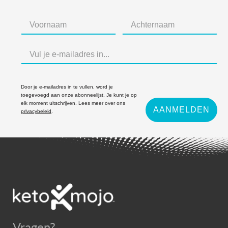
Door je e-mailadres in te vullen, word je
toegevoegd aan onze abonneelijst. Je kunt je op
elk moment uitschrijven. Lees meer over ons
AANMELDEN
privacybeleid
.
Vragen?