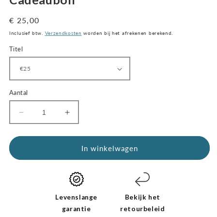
een
modaal
Normale
€ 25,00
venster
prijs
Inclusief btw.
Verzendkosten
worden bij het afrekenen berekend.
Titel
Aantal
Aantal
Verhoog
voor
het
cadeaubon
aantal
verlagen
voor
In winkelwagen
de
cadeaubon
Levenslange
Bekijk het
garantie
retourbeleid