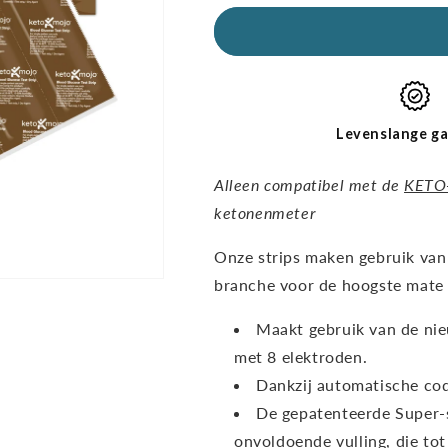
aantal
hoeveelheid
GKI-
GKI-
glucoseteststrips
glucoseteststr
(verpakking
(verpakking
van
van
60
60
stuks)
stuks)
Levenslange ga
Alleen compatibel met de
KETO
ketonenmeter
Onze strips maken gebruik van
branche voor de hoogste mate 
Maakt gebruik van de ni
met 8 elektroden.
Dankzij automatische cod
De gepatenteerde Super-
onvoldoende vulling, die to