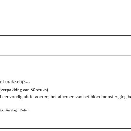
l makkelijk...
(verpakking van 60 stuks)
 eenvoudig uit te voeren; het afnemen van het bloedmonster ging he
Ja
Verslag
Delen