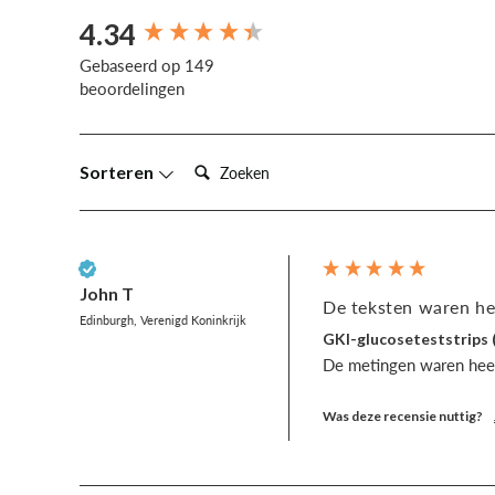
4.34
New content loaded
Gebaseerd op 149
beoordelingen
Zoeken:
Sorteren
Geverifieerde klant
John T
De teksten waren hee
Edinburgh, Verenigd Koninkrijk
GKI-glucoseteststrips 
De metingen waren heel
Was deze recensie nuttig?