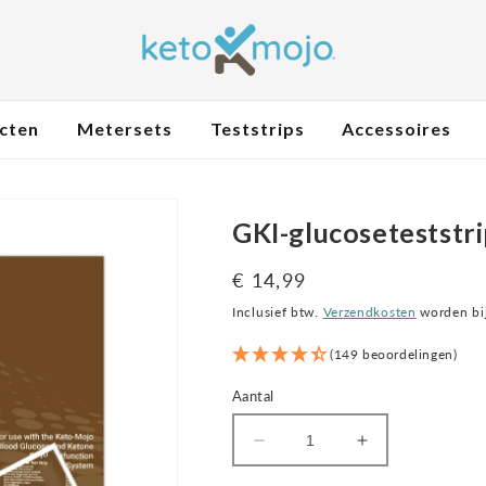
ucten
Metersets
Teststrips
Accessoires
GKI-glucoseteststri
Normale
€ 14,99
prijs
Inclusief btw.
Verzendkosten
worden bij
(149 beoordelingen)
Aantal
Verminder
Verhoog
het
de