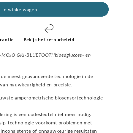
In winkelwagen
ips
rantie
Bekijk het retourbeleid
-MOJO GKI-BLUETOOTH
bloedglucose- en
 de meest geavanceerde technologie in de
van nauwkeurigheid en precisie.
euwste amperometrische biosensortechnologie
ering is een codesleutel niet meer nodig.
sip-technologie voorkomt problemen met
t inconsistente of onnauwkeurige resultaten