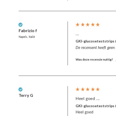
Geverifieerde klant
Fabrizio f
...
Napels, Italië
GKI-glucoseteststrips 
De recensent heeft geen
Was deze recensie nuttig?
Geverifieerde klant
Terry G
Heel goed ...
GKI-glucoseteststrips 
Heel goed 