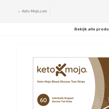
Ga naar
de
inhoud
← Keto-Mojo.com
Bekijk alle prod
Ga direct naar de
productinformatie