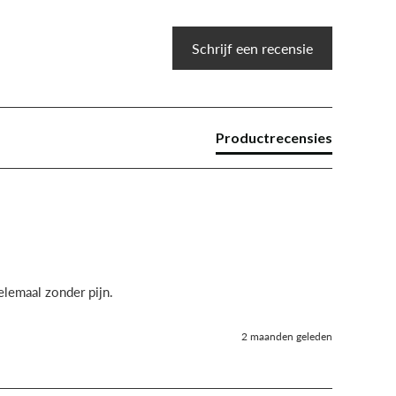
Schrijf een recensie
Productrecensies
lemaal zonder pijn.
2 maanden geleden