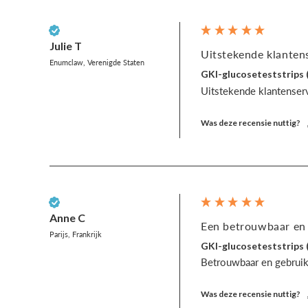
Geverifieerde klant
Julie T
Uitstekende klantens
Enumclaw, Verenigde Staten
GKI-glucoseteststrips 
Uitstekende klantenservi
Was deze recensie nuttig?
Geverifieerde klant
Anne C
Een betrouwbaar en g
Parijs, Frankrijk
GKI-glucoseteststrips 
Betrouwbaar en gebruik
Was deze recensie nuttig?