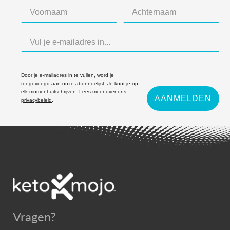
Door je e-mailadres in te vullen, word je
toegevoegd aan onze abonneelijst. Je kunt je op
elk moment uitschrijven. Lees meer over ons
AANMELDEN
privacybeleid
.
Vragen?