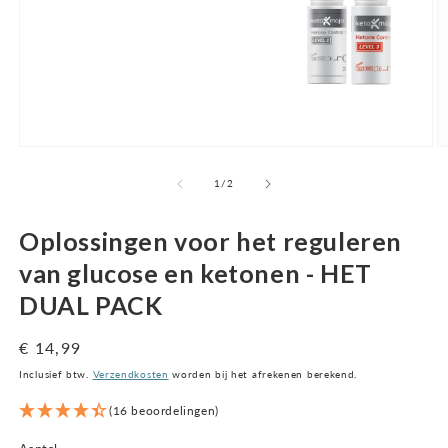
Open
O
media
m
1
2
van
1
/
2
in
in
een
m
modaal
v
Oplossingen voor het reguleren
venster
van glucose en ketonen - HET
DUAL PACK
Normale
€ 14,99
prijs
Inclusief btw.
Verzendkosten
worden bij het afrekenen berekend.
(16 beoordelingen)