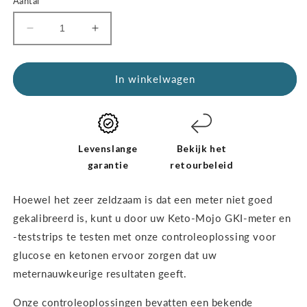
Aantal
Aantal
Verhoog
verminderen
de
voor
hoeveelheid
Glucose-
voor
In winkelwagen
en
glucose-
ketoncontroleoplossingen
en
-
ketoncontroleoplossingen
HET
-
DUAL
HET
Levenslange
Bekijk het
PACK
DUAL
garantie
retourbeleid
PACK
Hoewel het zeer zeldzaam is dat een meter niet goed
gekalibreerd is,
kunt u door uw Keto-Mojo GKI-meter en
-teststrips te testen met onze controleoplossing voor
glucose en ketonen ervoor zorgen dat uw
meter
nauwkeurige resultaten geeft.
Onze controleoplossingen bevatten een bekende