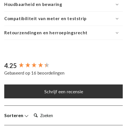
Houdbaarheid en bewaring
Compatibiliteit van meter en teststrip
Retourzendingen en herroepingsrecht
4.25
New content loaded
Gebaseerd op 16 beoordelingen
Schrijf een recensie
Zoeken:
Sorteren