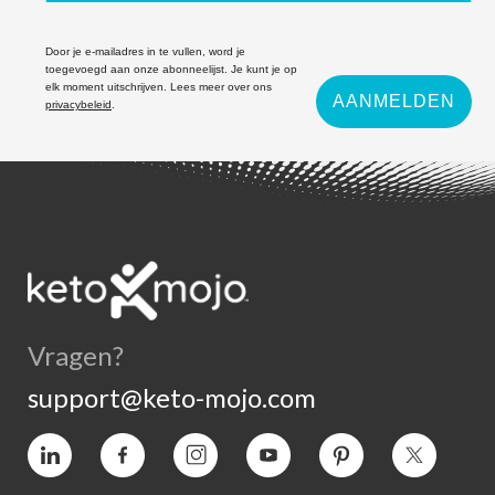
Door je e-mailadres in te vullen, word je
toegevoegd aan onze abonneelijst. Je kunt je op
elk moment uitschrijven. Lees meer over ons
AANMELDEN
privacybeleid
.
Vragen?
support@keto-mojo.com
Vimeo
Facebook
Instagram
YouTube
Pinterest
Twitter