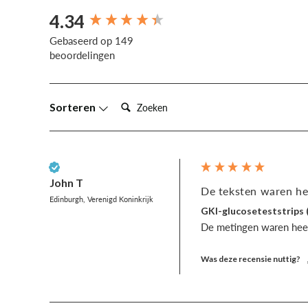
4.34
New content loaded
Gebaseerd op 149
beoordelingen
Zoeken:
Sorteren
Geverifieerde klant
John T
De teksten waren hee
Edinburgh, Verenigd Koninkrijk
GKI-glucoseteststrips 
De metingen waren heel
Was deze recensie nuttig?