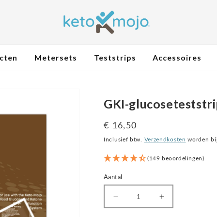
ucten
Metersets
Teststrips
Accessoires
GKI-glucoseteststri
Normale
€ 16,50
prijs
Inclusief btw.
Verzendkosten
worden bij
(149 beoordelingen)
Aantal
Verminder
Verhoog
het
de