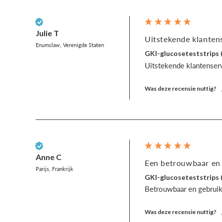
Geverifieerde klant
Julie T
Uitstekende klantens
Enumclaw, Verenigde Staten
GKI-glucoseteststrips 
Uitstekende klantenservi
Was deze recensie nuttig?
Geverifieerde klant
Anne C
Een betrouwbaar en g
Parijs, Frankrijk
GKI-glucoseteststrips 
Betrouwbaar en gebruik
Was deze recensie nuttig?