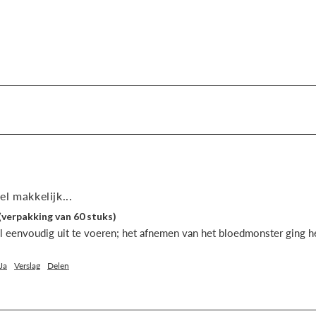
l makkelijk...
(verpakking van 60 stuks)
 eenvoudig uit te voeren; het afnemen van het bloedmonster ging he
Ja
Verslag
Delen