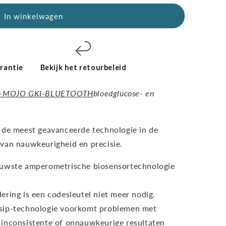
In winkelwagen
ips
rantie
Bekijk het retourbeleid
-MOJO GKI-BLUETOOTH
bloedglucose- en
 de meest geavanceerde technologie in de
van nauwkeurigheid en precisie.
euwste amperometrische biosensortechnologie
ering is een codesleutel niet meer nodig.
sip-technologie voorkomt problemen met
t inconsistente of onnauwkeurige resultaten