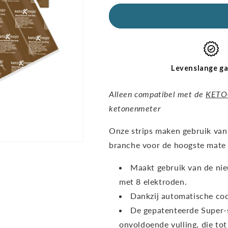
aantal
hoeveelheid
GKI-
GKI-
glucoseteststrips
glucoseteststr
(verpakking
(verpakking
van
van
60
60
stuks)
stuks)
Levenslange ga
Alleen compatibel met de
KETO
ketonenmeter
Onze strips maken gebruik van
branche voor de hoogste mate 
Maakt gebruik van de ni
met 8 elektroden.
Dankzij automatische cod
De gepatenteerde Super-
onvoldoende vulling, die to