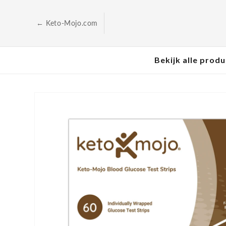
Ga naar
de
inhoud
← Keto-Mojo.com
Bekijk alle prod
Ga direct naar de
productinformatie