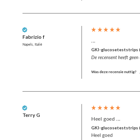
Geverifieerde klant
Fabrizio f
...
Napels, Italië
GKI-glucoseteststrips 
De recensent heeft geen
Was deze recensie nuttig?
Geverifieerde klant
Terry G
Heel goed ...
GKI-glucoseteststrips 
Heel goed 