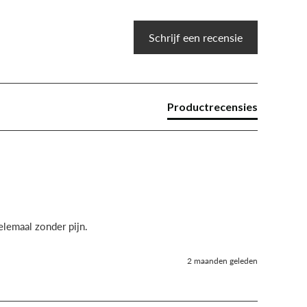
Schrijf een recensie
Productrecensies
lemaal zonder pijn.
2 maanden geleden