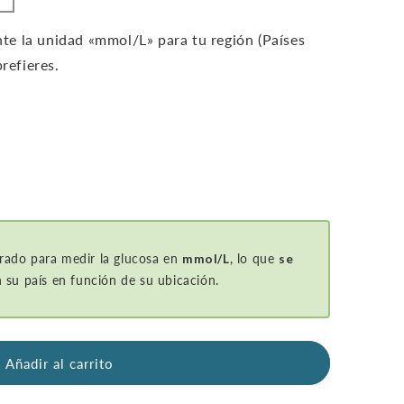
e la unidad «mmol/L» para tu región (Países
refieres.
rado para medir la glucosa en
mmol/L
, lo que
se
 su país en función de su ubicación.
Añadir al carrito