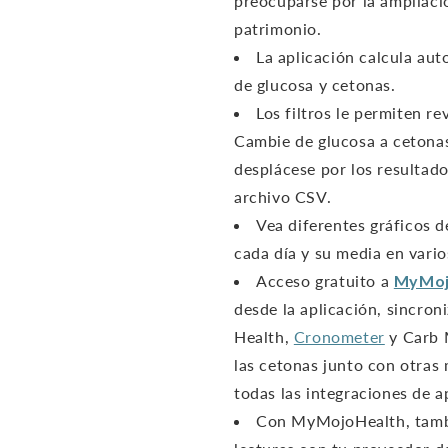
preocuparse por la ampliació
patrimonio.
La aplicación calcula au
de glucosa y cetonas.
Los filtros le permiten r
Cambie de glucosa a cetona
desplácese por los resultad
archivo CSV.
Vea diferentes gráficos 
cada día y su media en vari
Acceso gratuito a
MyMoj
desde la aplicación, sincron
Health,
Cronometer
y Carb 
las cetonas junto con otras m
todas las integraciones de a
Con MyMojoHealth, tambi