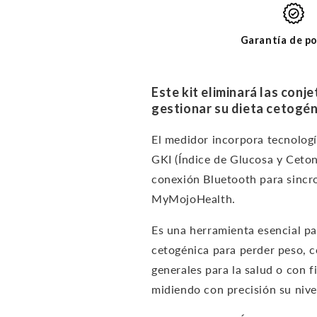
cetonas
cetonas
-
-
KIT
KIT
Garantía de po
DE
DE
INICIO
INICIO
BÁSICO
BÁSICO
Este kit eliminará las conj
gestionar su dieta cetogén
El medidor incorpora tecnolog
GKI (Índice de Glucosa y Ceton
conexión Bluetooth para sincron
MyMojoHealth.
Es una
herramienta esencial pa
cetogénica para perder peso, c
generales para la salud o con f
midiendo con precisión su nivel