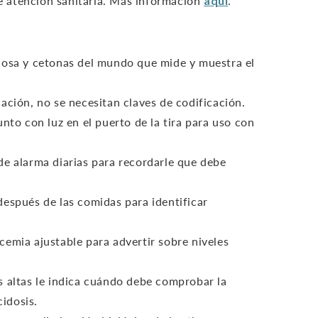
e atención sanitaria. Más información
aquí
.
cosa y cetonas del mundo que mide y muestra el
ación, no se necesitan claves de codificación.
unto con luz en el puerto de la tira para uso con
de alarma diarias para recordarle que debe
después de las comidas para identificar
emia ajustable para advertir sobre niveles
s altas le indica cuándo debe comprobar la
idosis.