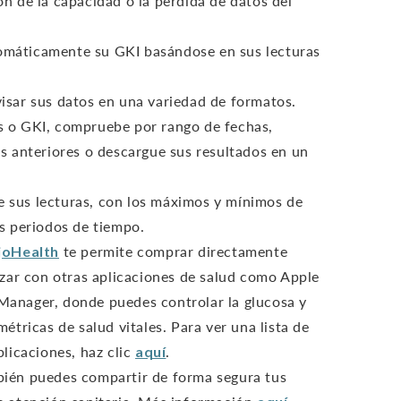
n de la capacidad o la pérdida de datos del
tomáticamente su GKI basándose en sus lecturas
evisar sus datos en una variedad de formatos.
s o GKI, compruebe por rango de fechas,
os anteriores o descargue sus resultados en un
de sus lecturas, con los máximos y mínimos de
os periodos de tiempo.
oHealth
te permite comprar directamente
izar con otras aplicaciones de salud como Apple
Manager, donde puedes controlar la glucosa y
étricas de salud vitales. Para ver una lista de
plicaciones, haz clic
aquí
.
én puedes compartir de forma segura tus