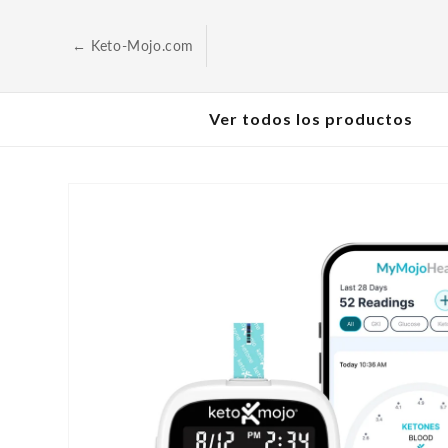
Saltar al
contenido
← Keto-Mojo.com
Ver todos los productos
Ir a la
información
sobre el
producto