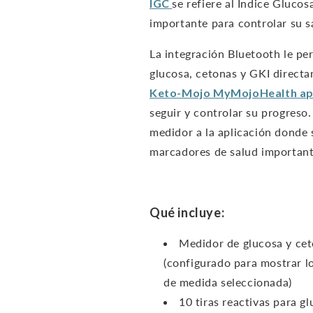
IGC
se refiere al Índice Gluc
importante para controlar su s
La integración Bluetooth le per
glucosa, cetonas y GKI directa
Keto-Mojo
MyMojoHealth
ap
seguir y controlar su progreso.
medidor a la aplicación donde 
marcadores de salud important
Qué incluye:
Medidor de glucosa y ce
(configurado para mostrar l
de medida seleccionada)
10 tiras reactivas para gl