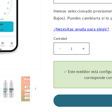
Hemos seleccionado previament
Bajos). Puedes cambiarla si lo p
¿Necesitas ayuda para elegir?
Cantidad
Disminuir
Aumentar
la
la
cantidad
cantidad
de
de
GKI-
GKI-
✅ Este medidor está configu
Bluetooth
Bluetooth
corresponde con
Medidor
Medidor
de
de
glucosa
glucosa
en
en
sangre
sangre
y
y