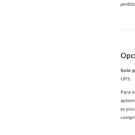
pedido
Opci
Solo 
UPS.
Para e
automá
es pos
compr