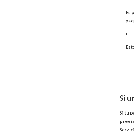
Es 
paqu
Est
Si u
Si tu 
previ
Servic