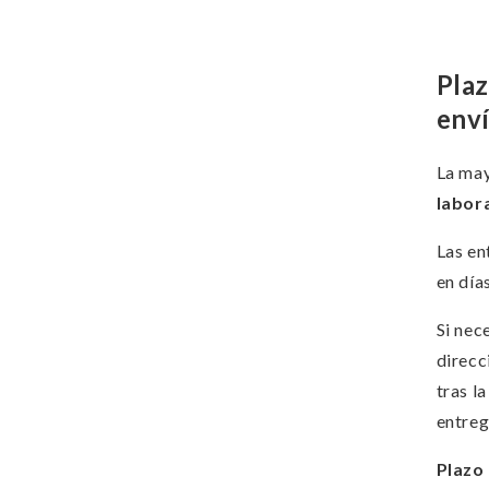
Plaz
enví
La may
labor
Las en
en día
Si nec
direcc
tras l
entreg
Plazo