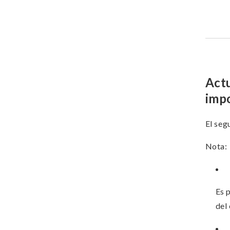
Actu
imp
El seg
Nota:
Es 
del