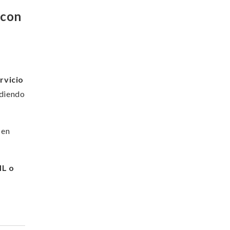
 con
rvicio
ndiendo
 en
L o