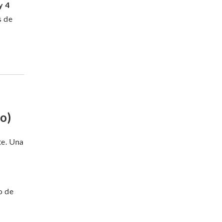
y 4
s de
o)
te. Una
o de