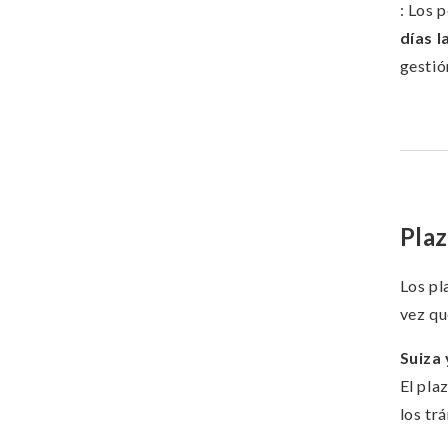
: Los 
días 
gestió
Plaz
Los pl
vez qu
Suiza
El pla
los tr