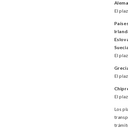
Alema
El pla
Paíse
Irland
Eslova
Sueci
El pla
Greci
El pla
Chipr
El pla
Los pl
transp
trámit