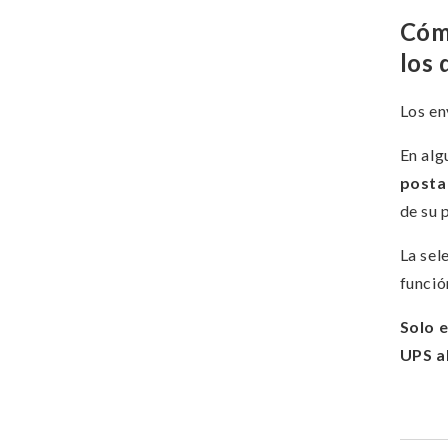
Cómo
los 
Los en
En alg
postal
de su 
La sel
funció
Solo 
UPS al