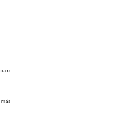
ana o
a
e más