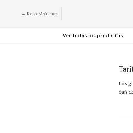
Saltar al
contenido
← Keto-Mojo.com
Ver todos los productos
Tari
Los ga
país d