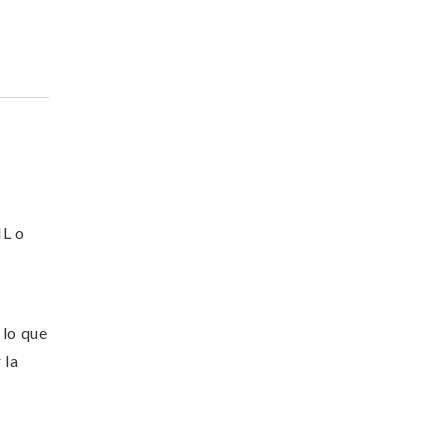
HL o
 lo que
 la