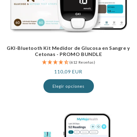
GKI-Bluetooth Kit Medidor de Glucosa en Sangre y
Cetonas - PROMO BUNDLE
(612 Reseñas)
Precio
110,09 EUR
normal
Elegir opciones