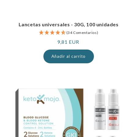
Lancetas universales - 30G, 100 unidades
(34 Comentarios)
Precio
9,81 EUR
normal
Añadir al carrito