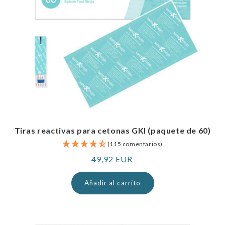
Tiras reactivas para cetonas GKI (paquete de 60)
(115 comentarios)
Precio
49,92 EUR
normal
Añadir al carrito