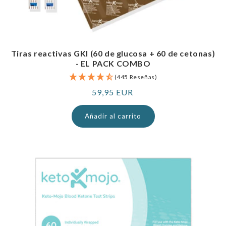
Tiras reactivas GKI (60 de glucosa + 60 de cetonas)
- EL PACK COMBO
(445 Reseñas)
Precio
59,95 EUR
normal
Añadir al carrito