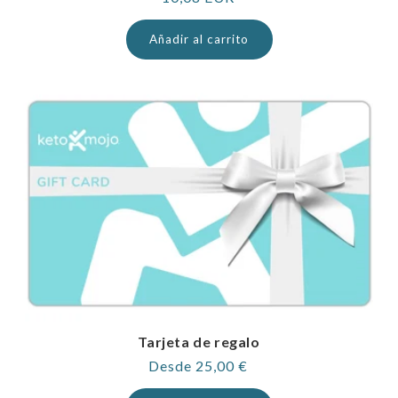
normal
Añadir al carrito
Tarjeta de regalo
Precio
Desde 25,00 €
habitual