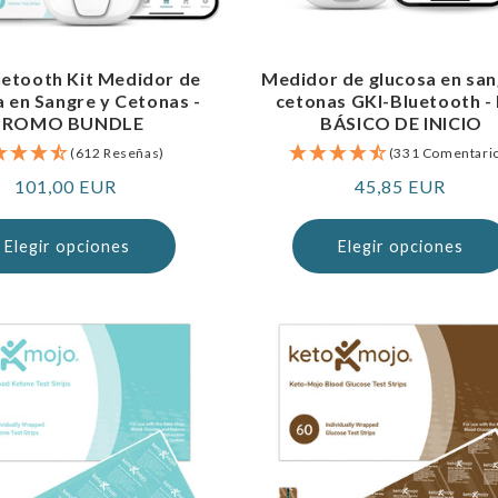
uetooth Kit Medidor de
Medidor de glucosa en san
 en Sangre y Cetonas -
cetonas GKI-Bluetooth -
PROMO BUNDLE
BÁSICO DE INICIO
(612 Reseñas)
(331 Comentari
Precio
101,00 EUR
Precio
45,85 EUR
normal
normal
Elegir opciones
Elegir opciones