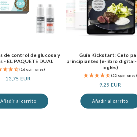
s de control de glucosa y
Guía Kickstart: Ceto pa
as - EL PAQUETE DUAL
principiantes (e-libro digital
inglés)
(16 opiniones)
(22 opiniones
Precio
13,75 EUR
Precio
9,25 EUR
normal
normal
Añadir al carrito
Añadir al carrito