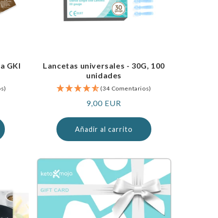
sa GKI
Lancetas universales - 30G, 100
unidades
os)
(34 Comentarios)
Precio
9,00 EUR
normal
Añadir al carrito