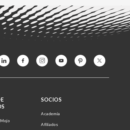
Vimeo
Facebook
Instagram
YouTube
Pinterest
Twitter
DE
SOCIOS
OS
Academia
-Mojo
Afiliados