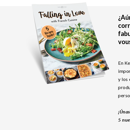
¿Aún
corr
fabu
vous
En Ke
impor
y los
produ
perso
¡Únas
5 nue