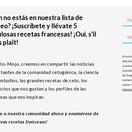
 no estás en nuestra lista de
eo? ¡Suscríbete y llévate 5
losas recetas francesas! ¡Oui, s'il
 plaît!
Al envi
electró
to-Mojo, creemos en compartir las noticias
nuestra
suscri
tantes de la comunidad cetogénica, la ciencia
de baj
 estudios, las grandes recetas de ceto, los
moment
sobre 
ctos que nos gustan y los perfiles de las
privaci
nas que nos inspiran.
e a nuestra comunidad ahora y enamórese de
vas recetas francesas!