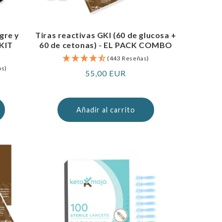
gre y
Tiras reactivas GKI (60 de glucosa +
 KIT
60 de cetonas) - EL PACK COMBO
(443 Reseñas)
os)
Precio
55,00 EUR
normal
Añadir al carrito