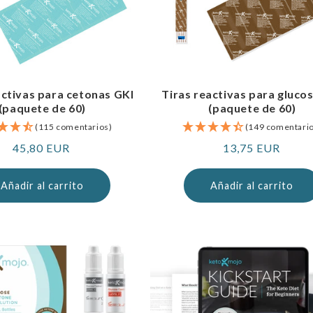
activas para cetonas GKI
Tiras reactivas para gluco
(paquete de 60)
(paquete de 60)
(115 comentarios)
(149 comentari
Precio
45,80 EUR
Precio
13,75 EUR
normal
normal
Añadir al carrito
Añadir al carrito