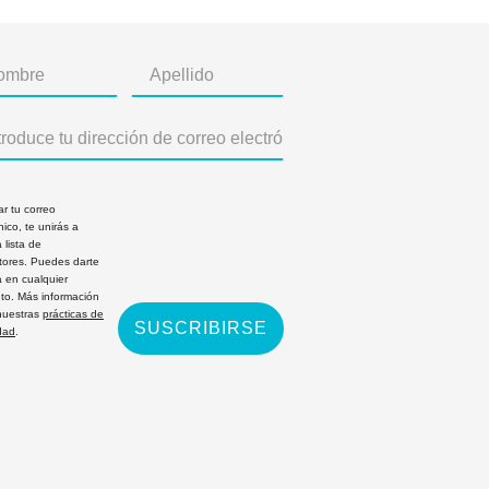
ar tu correo
nico, te unirás a
 lista de
ptores. Puedes darte
a en cualquier
o. Más información
nuestras
prácticas de
SUSCRIBIRSE
dad
.