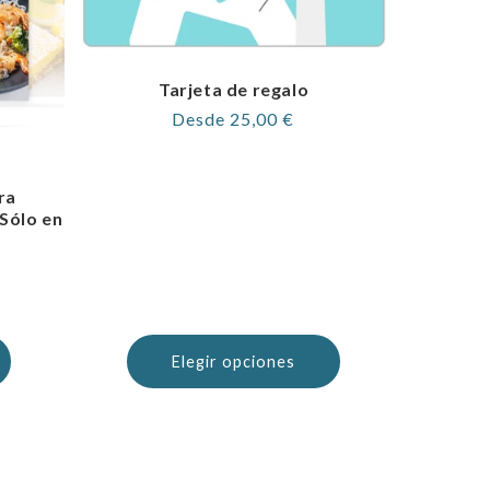
Tarjeta de regalo
Precio
Desde 25,00 €
habitual
ra
-Sólo en
)
Elegir opciones