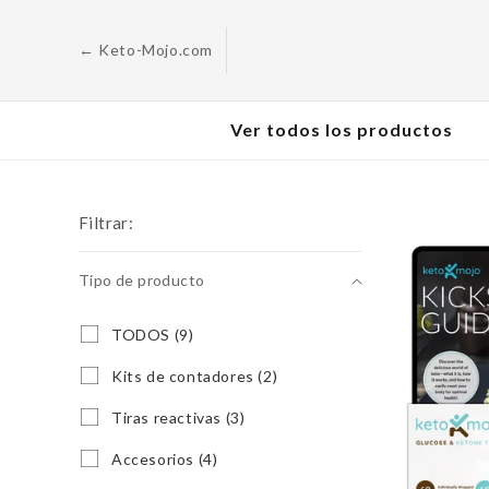
Saltar al
contenido
← Keto-Mojo.com
Ver todos los productos
Filtrar:
Tipo de producto
Tipo
T
TODOS (9)
O
de
D
K
Kits de contadores (2)
producto
O
i
S
t
T
Tiras reactivas (3)
(
s
i
9
d
r
A
Accesorios (4)
p
e
a
c