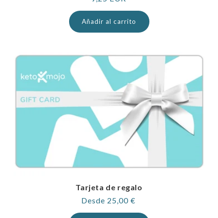
normal
Añadir al carrito
Tarjeta de regalo
Precio
Desde 25,00 €
habitual