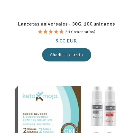
Lancetas universales - 30G, 100 unidades
(34 Comentarios)
Precio
9,00 EUR
normal
Añadir al carrito