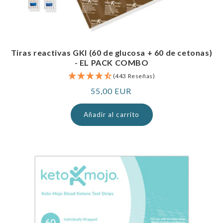
Tiras reactivas GKI (60 de glucosa + 60 de cetonas)
- EL PACK COMBO
(443 Reseñas)
Precio
55,00 EUR
normal
Añadir al carrito