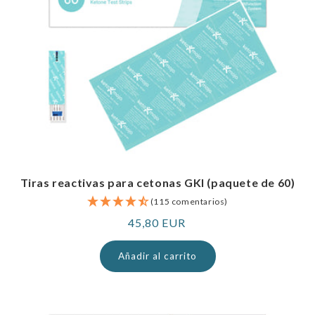
Tiras reactivas para cetonas GKI (paquete de 60)
(115 comentarios)
Precio
45,80 EUR
normal
Añadir al carrito