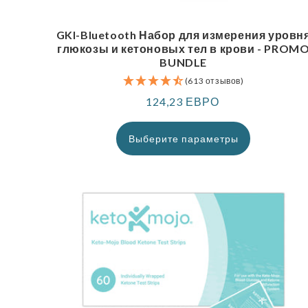
GKI-Bluetooth Набор для измерения уровн
глюкозы и кетоновых тел в крови - PROM
BUNDLE
(613 отзывов)
Обычная
124,23 ЕВРО
цена
Выберите параметры