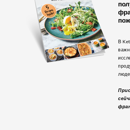
пол
фра
пож
В Ke
важн
иссл
прод
люде
При
сейч
фран