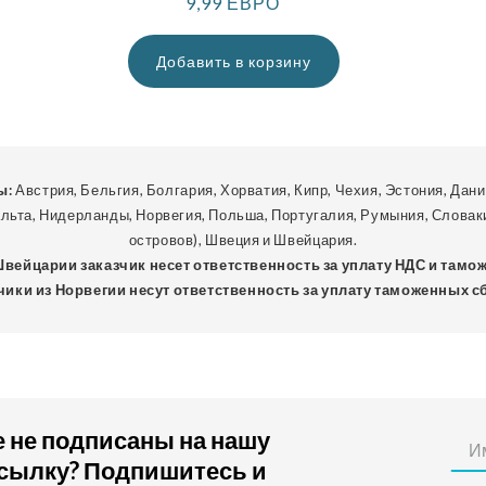
Обычная
9,99 ЕВРО
цена
Добавить в корзину
ы:
Австрия, Бельгия, Болгария, Хорватия, Кипр, Чехия, Эстония, Дани
альта, Нидерланды, Норвегия, Польша, Португалия, Румыния, Словак
островов), Швеция и Швейцария.
 Швейцарии заказчик несет ответственность за уплату НДС и тамо
чики из Норвегии несут ответственность за уплату таможенных с
 не подписаны на нашу
сылку? Подпишитесь и