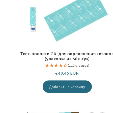
Тест-полоски GKI для определения кетоно
(упаковка из 60 штук)
(115 отзывов)
Обычная
€49,46 EUR
цена
Добавить в корзину