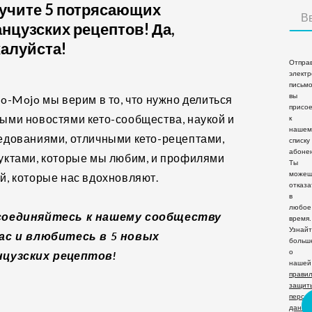
учите 5 потрясающих
нцузских рецептов! Да,
алуйста!
Отпра
элект
письмо
вы
to-Mojo мы верим в то, что нужно делиться
присо
ыми новостями кето-сообщества, наукой и
к
нашем
едованиями, отличными кето-рецептами,
списку
абонен
уктами, которые мы любим, и профилями
Ты
можеш
й, которые нас вдохновляют.
отказа
в
любое
соединяйтесь к нашему сообществу
время.
Узнай
ас и влюбитесь в 5 новых
больш
о
цузских рецептов!
нашей
прави
защит
персо
данны