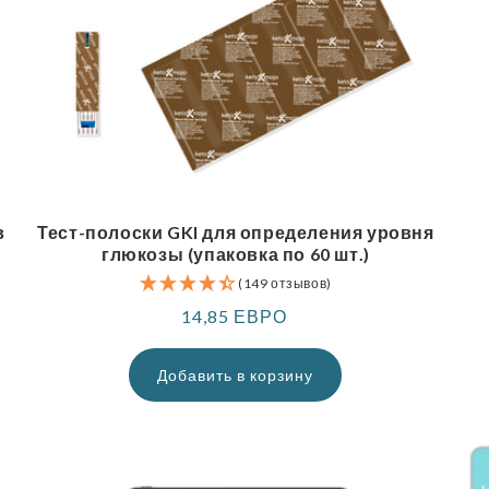
в
Тест-полоски GKI для определения уровня
глюкозы (упаковка по 60 шт.)
(149 отзывов)
Обычная
14,85 ЕВРО
цена
Добавить в корзину