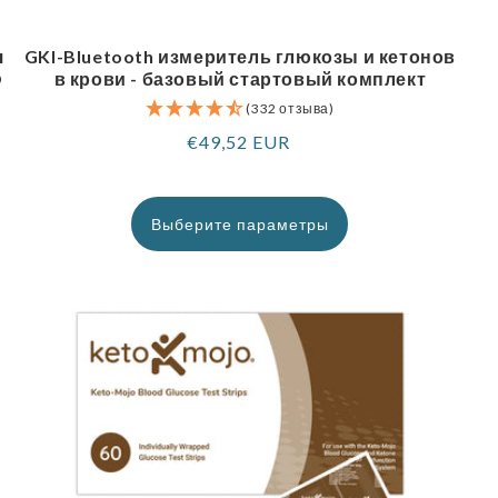
я
GKI-Bluetooth измеритель глюкозы и кетонов
O
в крови - базовый стартовый комплект
(332 отзыва)
Обычная
€49,52 EUR
цена
Выберите параметры