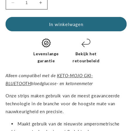
Aantal
Verhoog
verminderen
de
voor
hoeveelheid
GKI-
GKI-
In winkelwagen
teststrips
teststrips
(60
(60
glucose
glucose
+
+
60
60
Levenslange
Bekijk het
ketonen)
ketonen)
garantie
retourbeleid
-
-
HET
HET
Alleen compatibel met de
KETO-MOJO GKI-
COMBO-
COMBO-
BLUETOOTH
bloedglucose- en ketonenmeter
PAKKET
PAKKET
Onze strips maken gebruik van de meest geavanceerde
technologie in de branche voor de hoogste mate van
nauwkeurigheid en precisie.
Maakt gebruik van de nieuwste amperometrische