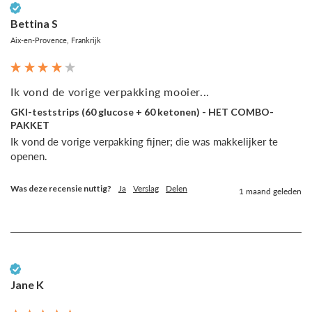
Geverifieerde klant
Bettina S
Aix-en-Provence, Frankrijk
Ik vond de vorige verpakking mooier...
GKI-teststrips (60 glucose + 60 ketonen) - HET COMBO-
PAKKET
Ik vond de vorige verpakking fijner; die was makkelijker te 
openen.
Was deze recensie nuttig?
Ja
Verslag
Delen
1 maand geleden
Geverifieerde klant
Jane K