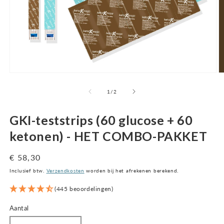
Open
O
media
m
1
2
van
1
/
2
in
in
een
m
modaal
v
GKI-teststrips (60 glucose + 60
venster
ketonen) - HET COMBO-PAKKET
Normale
€ 58,30
prijs
Inclusief btw.
Verzendkosten
worden bij het afrekenen berekend.
(445 beoordelingen)
Aantal