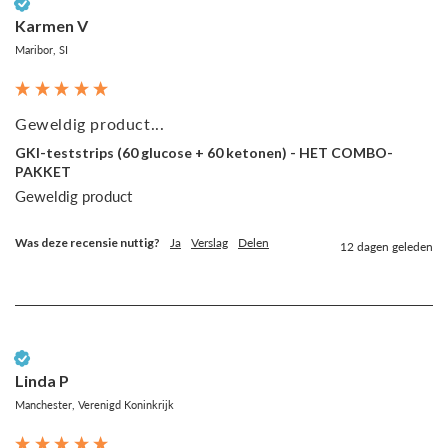
Geverifieerde klant
Karmen V
Maribor, SI
Geweldig product...
GKI-teststrips (60 glucose + 60 ketonen) - HET COMBO-
PAKKET
Geweldig product
Was deze recensie nuttig?
Ja
Verslag
Delen
12 dagen geleden
Geverifieerde klant
Linda P
Manchester, Verenigd Koninkrijk