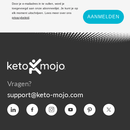
Door je e-mailadres in te vullen, word je
toegevoegd aan onze abonneelijst. Je kunt je op
elk moment uitschrijven. Lees meer over ons
AANMELDEN
privacybeleid
.
Vragen?
support@keto-mojo.com
Vimeo
Facebook
Instagram
YouTube
Pinterest
Twitter