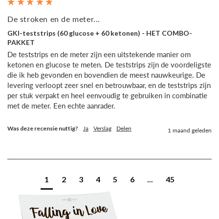
De stroken en de meter...
GKI-teststrips (60 glucose + 60 ketonen) - HET COMBO-
PAKKET
De teststrips en de meter zijn een uitstekende manier om 
ketonen en glucose te meten. De teststrips zijn de voordeligste 
die ik heb gevonden en bovendien de meest nauwkeurige. De 
levering verloopt zeer snel en betrouwbaar, en de teststrips zijn 
per stuk verpakt en heel eenvoudig te gebruiken in combinatie 
met de meter. Een echte aanrader. 
Was deze recensie nuttig?
Ja
Verslag
Delen
1 maand geleden
1
2
3
4
5
6
...
45