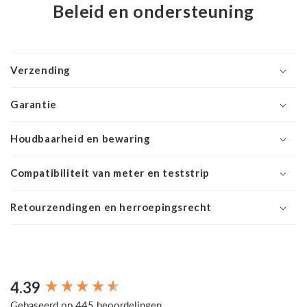
Beleid en ondersteuning
Verzending
Garantie
Houdbaarheid en bewaring
Compatibiliteit van meter en teststrip
Retourzendingen en herroepingsrecht
4.39
New content loaded
Gebaseerd op 445 beoordelingen