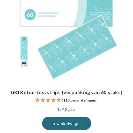
GKI Keton-teststrips (verpakking van 60 stuks)
(115 beoordelingen)
Normale
€ 48,55
prijs
In winkelwagen