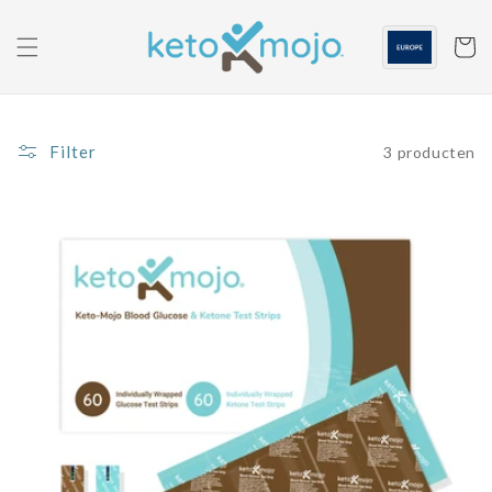
Ga naar
de
inhoud
Winkelwa
Filter
3 producten