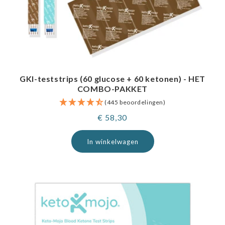
GKI-teststrips (60 glucose + 60 ketonen) - HET
COMBO-PAKKET
(445 beoordelingen)
Normale
€ 58,30
prijs
In winkelwagen