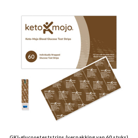
GKI-glucoseteststrips (verpakking van 60 stuks)