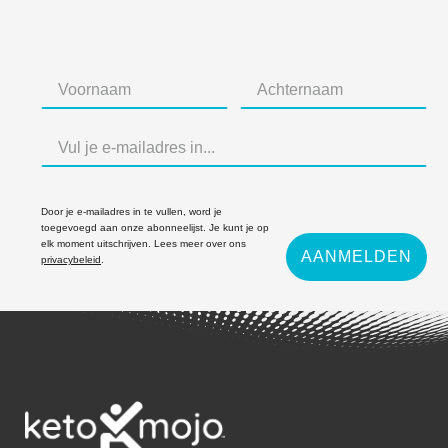
Door je e-mailadres in te vullen, word je
toegevoegd aan onze abonneelijst. Je kunt je op
elk moment uitschrijven. Lees meer over ons
AANMELDEN
privacybeleid
.