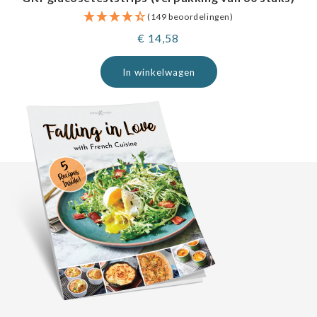
(149 beoordelingen)
Normale
€ 14,58
prijs
In winkelwagen