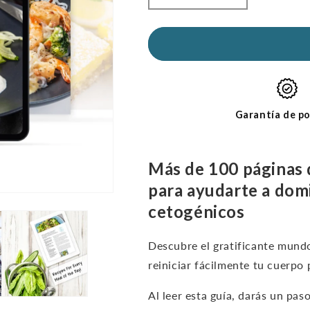
la
la
cantidad
cantidad
de
de
Kickstart
Kickstart
Guide:
Guide:
Keto
Keto
para
for
principiantes
Beginners
Garantía de po
(e-
(e-
Libro
Libro
digital-
digital-
Más de 100 páginas d
Sólo
Sólo
para ayudarte a domin
en
en
inglés)
inglés)
cetogénicos
Descubre el gratificante mundo
reiniciar fácilmente tu cuerpo
Al leer esta guía, darás un pas