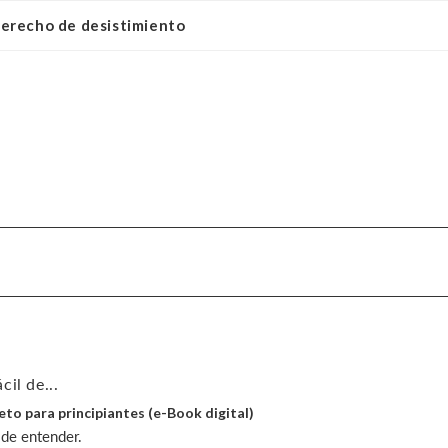
derecho de desistimiento
il de...
Keto para principiantes (e-Book digital)
 de entender.