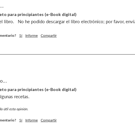
..
Keto para principiantes (e-Book digital)
 libro.   No he podido descargar el libro electrónico; por favor, env
omentario?
Sí
Informe
Compartir
o...
Keto para principiantes (e-Book digital)
lgunas recetas.
o útil esta opinión.
omentario?
Sí
Informe
Compartir