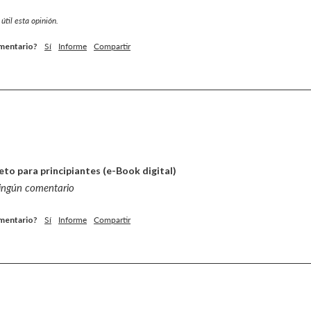
útil esta opinión.
omentario?
Sí
Informe
Compartir
Keto para principiantes (e-Book digital)
ningún comentario
omentario?
Sí
Informe
Compartir