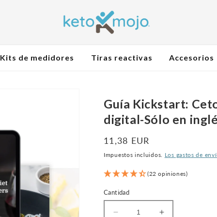
Kits de medidores
Tiras reactivas
Accesorios
Guía Kickstart: Ceto
digital-Sólo en ingl
Precio
11,38 EUR
normal
Impuestos incluidos.
Los gastos de env
(22 opiniones)
Cantidad
Disminuir
Aumentar