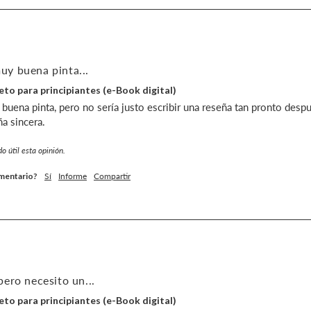
y buena pinta...
Keto para principiantes (e-Book digital)
ena pinta, pero no sería justo escribir una reseña tan pronto después
a sincera.
o útil esta opinión.
omentario?
Sí
Informe
Compartir
ero necesito un...
Keto para principiantes (e-Book digital)