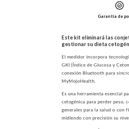
cetonas
cetonas
-
-
KIT
KIT
Garantía de po
DE
DE
INICIO
INICIO
BÁSICO
BÁSICO
Este kit eliminará las conj
gestionar su dieta cetogén
El medidor incorpora tecnolog
GKI (Índice de Glucosa y Ceton
conexión Bluetooth para sincron
MyMojoHealth.
Es una
herramienta esencial pa
cetogénica para perder peso, c
generales para la salud o con f
midiendo con precisión su nivel