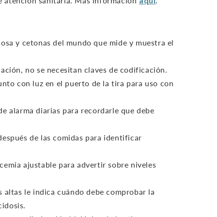
e atención sanitaria. Más información
aquí
.
cosa y cetonas del mundo que mide y muestra el
ación, no se necesitan claves de codificación.
unto con luz en el puerto de la tira para uso con
de alarma diarias para recordarle que debe
después de las comidas para identificar
emia ajustable para advertir sobre niveles
s altas le indica cuándo debe comprobar la
idosis.