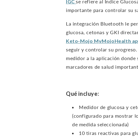
IGC
se refiere al Índice Gluc
importante para controlar su s
La integración Bluetooth le per
glucosa, cetonas y GKI directa
Keto-Mojo
MyMojoHealth
ap
seguir y controlar su progreso.
medidor a la aplicación donde 
marcadores de salud important
Qué incluye:
Medidor de glucosa y ce
(configurado para mostrar l
de medida seleccionada)
10 tiras reactivas para gl