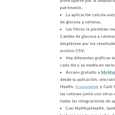
preocuparse por la ampliació
patrimonio.
La aplicación calcula au
de glucosa y cetonas.
Los filtros le permiten r
Cambie de glucosa a cetona
desplácese por los resultad
archivo CSV.
Vea diferentes gráficos 
cada día y su media en vari
Acceso gratuito a
MyMoj
desde la aplicación, sincron
Health,
Cronometer
y Carb 
las cetonas junto con otras m
todas las integraciones de a
Con MyMojoHealth, tambi