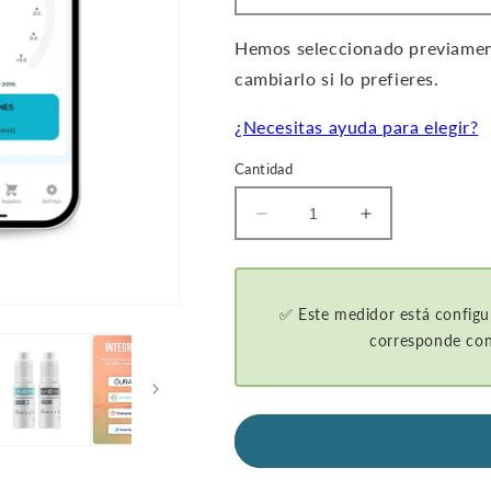
Hemos seleccionado previament
cambiarlo si lo prefieres.
¿Necesitas ayuda para elegir?
Cantidad
Disminuir
Aumentar
la
la
cantidad
cantidad
de
de
GKI-
GKI-
✅ Este medidor está configu
Bluetooth
Bluetooth
corresponde con
Medidor
Medidor
de
de
glucosa
glucosa
en
en
sangre
sangre
y
y