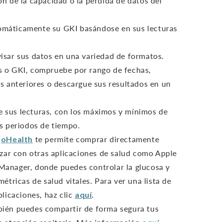
n de la capacidad o la pérdida de datos del
tomáticamente su GKI basándose en sus lecturas
evisar sus datos en una variedad de formatos.
s o GKI, compruebe por rango de fechas,
os anteriores o descargue sus resultados en un
de sus lecturas, con los máximos y mínimos de
os periodos de tiempo.
oHealth
te permite comprar directamente
izar con otras aplicaciones de salud como Apple
Manager, donde puedes controlar la glucosa y
étricas de salud vitales. Para ver una lista de
plicaciones, haz clic
aquí
.
én puedes compartir de forma segura tus