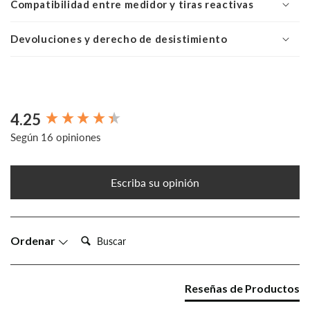
Compatibilidad entre medidor y tiras reactivas
Devoluciones y derecho de desistimiento
4.25
New content loaded
Según 16 opiniones
Escriba su opinión
Busca:
Ordenar
Reseñas de Productos