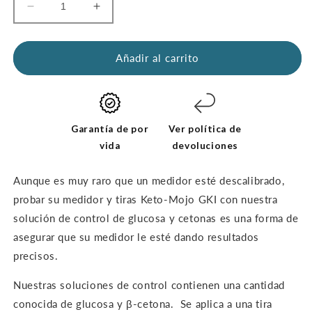
Reducir
Aumentar
la
la
cantidad
cantidad
de
de
Añadir al carrito
soluciones
soluciones
para
para
el
el
control
control
de
de
Garantía de por
Ver política de
la
la
vida
devoluciones
glucosa
glucosa
y
y
Aunque es muy raro que un medidor esté descalibrado,
la
la
probar su medidor y tiras Keto-Mojo GKI con nuestra
cetona
cetona
-
-
solución de control de glucosa y cetonas es una forma de
EL
EL
asegurar que su medidor
le esté dando resultados
PAQUETE
PAQUETE
precisos.
DUAL
DUAL
Nuestras soluciones de control contienen una cantidad
conocida de glucosa y β-cetona.
Se aplica a una tira