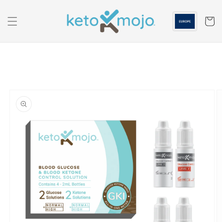
Saltar al
contenido
Carrito
Ir a la
información
sobre el
producto