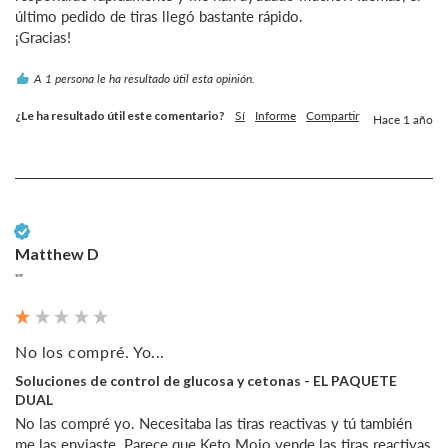
último pedido de tiras llegó bastante rápido.

¡Gracias!
A 1 persona le ha resultado útil esta opinión.
¿Le ha resultado útil este comentario?
Sí
Informe
Compartir
Hace 1 año
Cliente verificado
Matthew D
""
No los compré. Yo...
Soluciones de control de glucosa y cetonas - EL PAQUETE
DUAL
No las compré yo. Necesitaba las tiras reactivas y tú también 
me las enviaste. Parece que Keto Mojo vende las tiras reactivas 