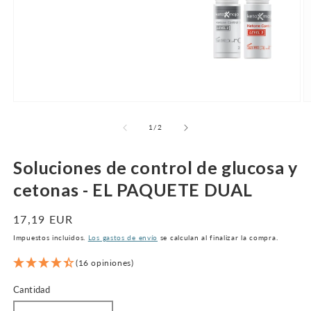
Abrir
Ab
medio
m
1
2
de
1
/
2
en
e
modal
m
Soluciones de control de glucosa y
cetonas - EL PAQUETE DUAL
Precio
17,19 EUR
normal
Impuestos incluidos.
Los gastos de envío
se calculan al finalizar la compra.
(16 opiniones)
Cantidad