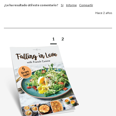
¿Le ha resultado útil este comentario?
Sí
Informe
Compartir
Hace 2 años
1
2