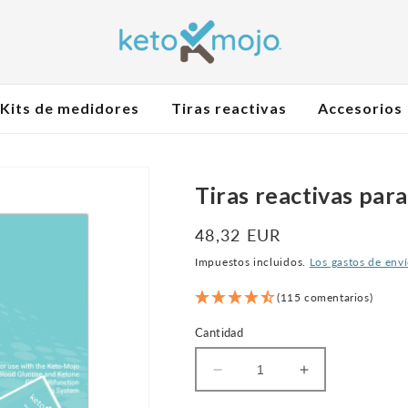
Kits de medidores
Tiras reactivas
Accesorios
Tiras reactivas par
Precio
48,32 EUR
normal
Impuestos incluidos.
Los gastos de env
(115 comentarios)
Cantidad
Reducir
Aumentar
la
la