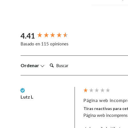
4.41
New content loaded
Basado en 115 opiniones
Busca:
Ordenar
Cliente verificado
Lutz L
Página web incompren
Tiras reactivas para c
Página web incomprensib