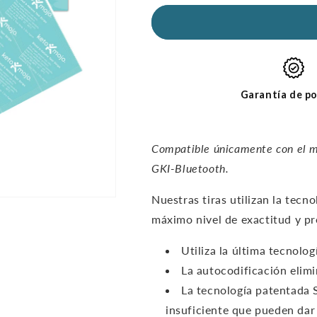
cantidad
cantidad
de
de
tiras
tiras
reactivas
reactivas
para
para
cetonas
cetonas
GKI
GKI
Garantía de po
(paquete
(paquete
de
de
60)
60)
Compatible únicamente con el m
GKI-Bluetooth.
Nuestras tiras utilizan la tecn
máximo nivel de exactitud y pr
Utiliza la última tecnolo
La autocodificación elimi
La tecnología patentada 
insuficiente que pueden dar 