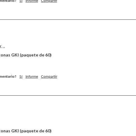
omentario?
Sí
Informe
Compartir
...
etonas GKI (paquete de 60)
omentario?
Sí
Informe
Compartir
etonas GKI (paquete de 60)