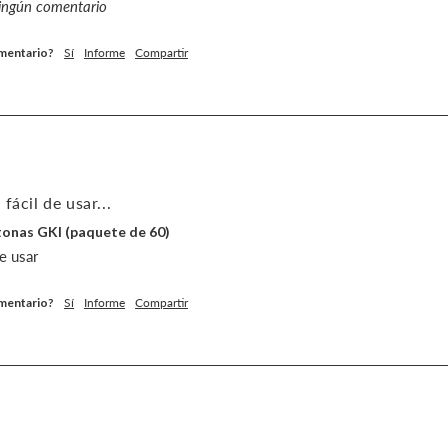
ningún comentario
omentario?
Sí
Informe
Compartir
fácil de usar...
etonas GKI (paquete de 60)
de usar
omentario?
Sí
Informe
Compartir