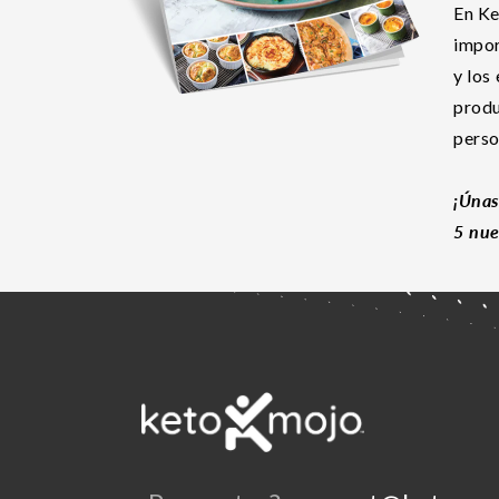
En Ke
impor
y los
produ
perso
¡Únas
5 nue