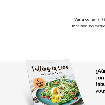
¿Vas a comprar t
medidor: los medido
¿Aún
corr
fabu
vous