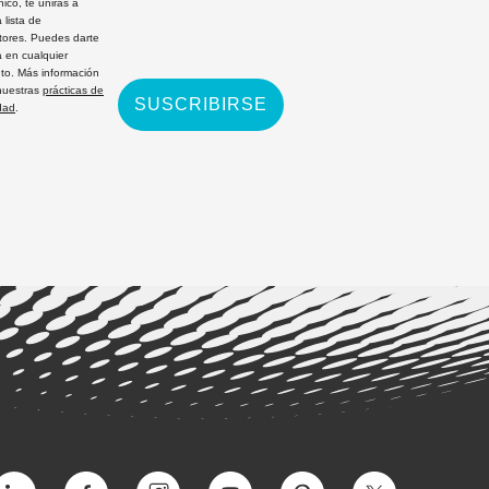
nico, te unirás a
 lista de
ptores. Puedes darte
a en cualquier
o. Más información
nuestras
prácticas de
SUSCRIBIRSE
dad
.