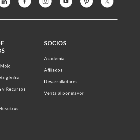
Vimeo
Facebook
Instagram
YouTube
Pinterest
Twitter
DE
SOCIOS
OS
Academia
-Mojo
Afiliados
etogénica
Desarrolladores
a y Recursos
Venta al por mayor
 Nosotros