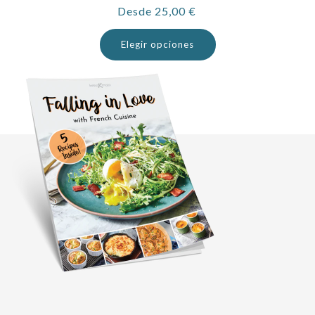
Precio
Desde 25,00 €
habitual
Elegir opciones