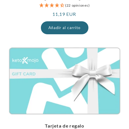
(22 opiniones)
Precio
11,19 EUR
normal
Añadir al carrito
Tarjeta de regalo