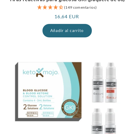
(149 comentarios)
Precio
16,64 EUR
normal
Añadir al carrito