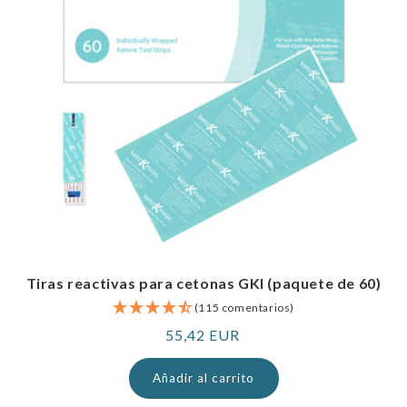
Tiras reactivas para cetonas GKI (paquete de 60)
(115 comentarios)
Precio
55,42 EUR
normal
Añadir al carrito