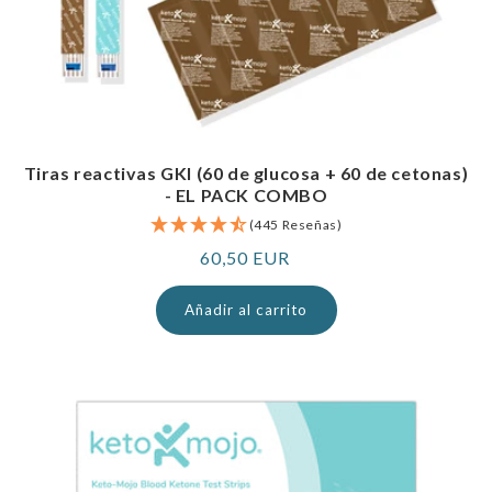
Tiras reactivas GKI (60 de glucosa + 60 de cetonas)
- EL PACK COMBO
(445 Reseñas)
Precio
60,50 EUR
normal
Añadir al carrito