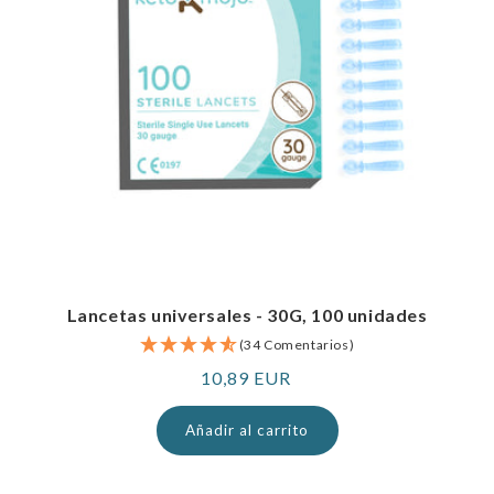
Lancetas universales - 30G, 100 unidades
(34 Comentarios)
Precio
10,89 EUR
normal
Añadir al carrito