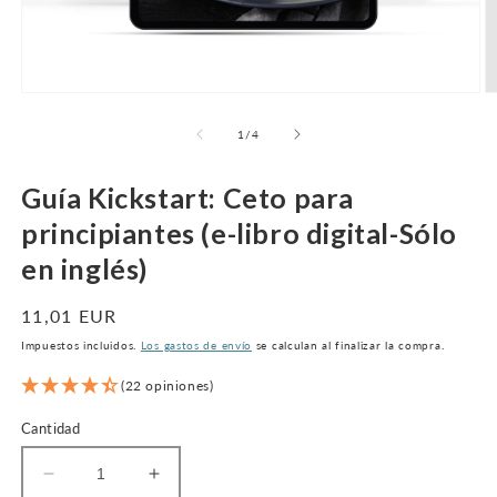
Abrir
Ab
medio
m
1
2
de
1
/
4
en
e
modal
m
Guía Kickstart: Ceto para
principiantes (e-libro digital-Sólo
en inglés)
Precio
11,01 EUR
normal
Impuestos incluidos.
Los gastos de envío
se calculan al finalizar la compra.
(22 opiniones)
Cantidad
Disminuir
Aumentar