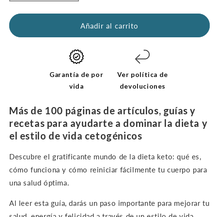
la
la
cantidad
cantidad
de
de
Añadir al carrito
Kickstart
Kickstart
Guide:
Guide:
Keto
Keto
para
for
principiantes
Beginners
Garantía de por
Ver política de
(e-
(e-
vida
devoluciones
Libro
Libro
digital-
digital-
Más de 100 páginas de artículos, guías y
Sólo
Sólo
recetas para ayudarte a dominar la dieta y
en
en
el estilo de vida cetogénicos
inglés)
inglés)
Descubre el gratificante mundo de la dieta keto: qué es,
cómo funciona y cómo reiniciar fácilmente tu cuerpo para
una salud óptima.
Al leer esta guía, darás un paso importante para mejorar tu
salud, energía y felicidad a través de un estilo de vida