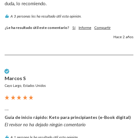
duda, lo recomiendo.
A 3 personas les ha resultado útil esta opinión.
¿Le ha resultado útil este comentario?
Sí
Informe
Compartir
Hace 2 años
Cliente verificado
Marcos S
Cayo Largo, Estados Unidos
...
Guía de inicio rápido: Keto para principiantes (e-Book digital)
El revisor no ha dejado ningún comentario
A 1 persona le ha resultado útil esta opinión.