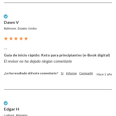
Cliente verificado
Dawn V
Baltimore, Estados Unidos
...
Guía de inicio rápido: Keto para principiantes (e-Book digital)
El revisor no ha dejado ningún comentario
¿Le ha resultado útil este comentario?
Sí
Informe
Compartir
Hace 1 año
Cliente verificado
Edgar H
Lupburg, Alemania