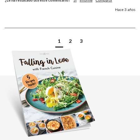
¿Le ha resultado útil este comentario?
Sí
Informe
Compartir
Hace 3 años
1
2
3