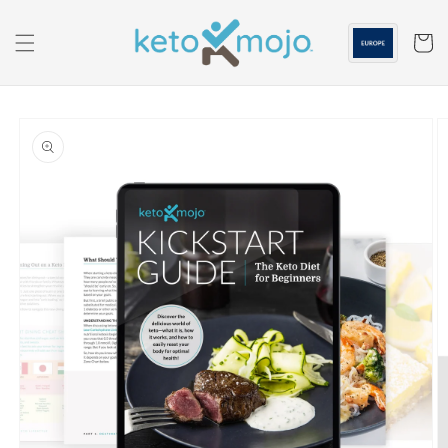
Saltar al
contenido
Carrito
Ir a la
información
sobre el
producto