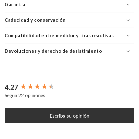
Garantía
Caducidad y conservación
Compatibilidad entre medidor y tiras reactivas
Devoluciones y derecho de desistimiento
4.27
New content loaded
Según 22 opiniones
Escriba su opinión