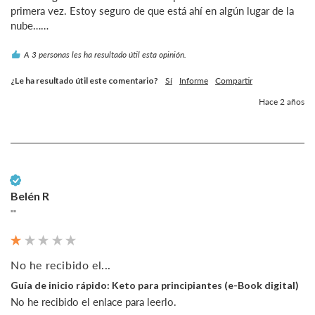
primera vez. Estoy seguro de que está ahí en algún lugar de la 
nube……
A 3 personas les ha resultado útil esta opinión.
¿Le ha resultado útil este comentario?
Sí
Informe
Compartir
Hace 2 años
Cliente verificado
Belén R
""
No he recibido el...
Guía de inicio rápido: Keto para principiantes (e-Book digital)
No he recibido el enlace para leerlo.