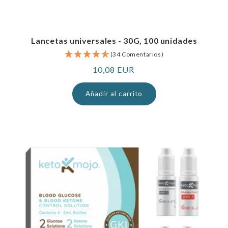
Lancetas universales - 30G, 100 unidades
(34 Comentarios)
Precio
10,08 EUR
normal
Añadir al carrito