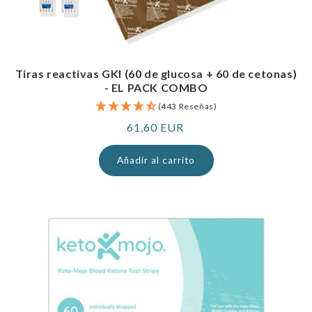
Tiras reactivas GKI (60 de glucosa + 60 de cetonas)
- EL PACK COMBO
(443 Reseñas)
Precio
61,60 EUR
normal
Añadir al carrito