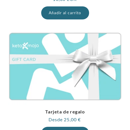
normal
Añadir al carrito
Tarjeta de regalo
Precio
Desde 25,00 €
habitual