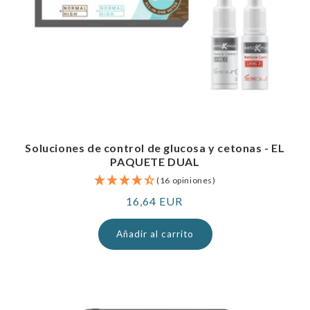
Soluciones de control de glucosa y cetonas - EL
PAQUETE DUAL
(16 opiniones)
Precio
16,64 EUR
normal
Añadir al carrito