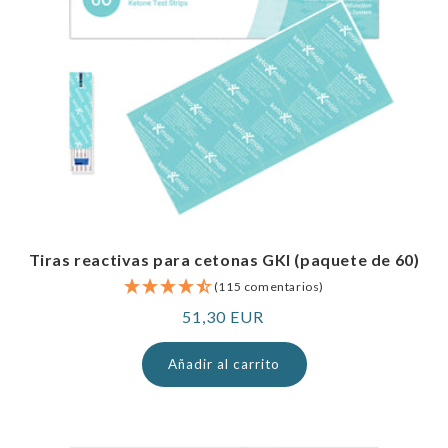
Tiras reactivas para cetonas GKI (paquete de 60)
(115 comentarios)
Precio
51,30 EUR
normal
Añadir al carrito