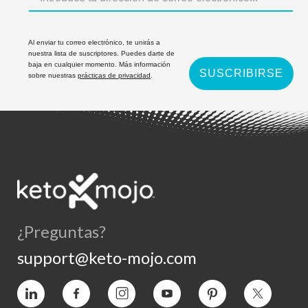
Al enviar tu correo electrónico, te unirás a
nuestra lista de suscriptores. Puedes darte de
baja en cualquier momento. Más información
SUSCRIBIRSE
sobre nuestras
prácticas de privacidad
.
¿Preguntas?
support@keto-mojo.com
Vimeo
Facebook
Instagram
YouTube
Pinterest
Twitter