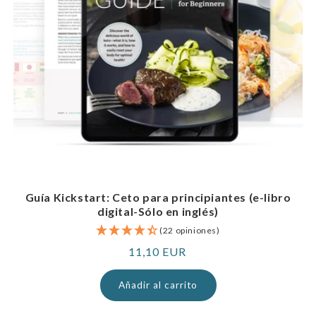
Guía Kickstart: Ceto para principiantes (e-libro
digital-Sólo en inglés)
(22 opiniones)
Precio
11,10 EUR
normal
Añadir al carrito