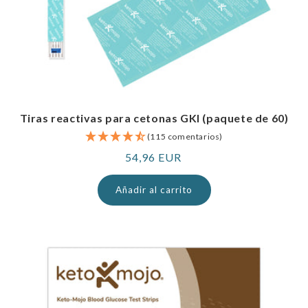
Tiras reactivas para cetonas GKI (paquete de 60)
(115 comentarios)
Precio
54,96 EUR
normal
Añadir al carrito