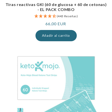
Tiras reactivas GKI (60 de glucosa + 60 de cetonas)
- EL PACK COMBO
(443 Reseñas)
Precio
66,00 EUR
normal
Añadir al carrito