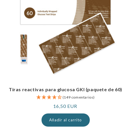
Tiras reactivas para glucosa GKI (paquete de 60)
(149 comentarios)
Precio
16,50 EUR
normal
Añadir al carrito