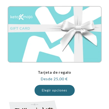
Tarjeta de regalo
Precio
Desde 25,00 €
habitual
Elegir opciones