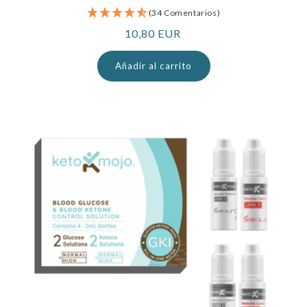
(34 Comentarios)
Precio
10,80 EUR
normal
Añadir al carrito