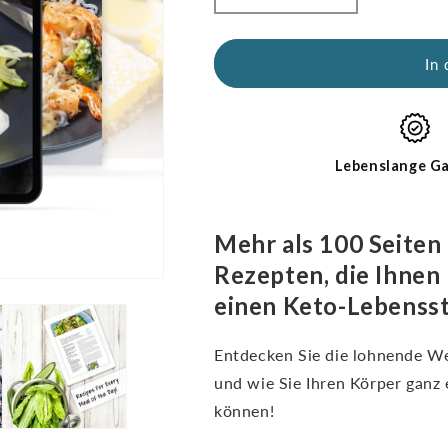
Sie
erhöhen
die
für
Menge
Kickstart
In
für
Guide:
Kickstart
Keto
Guide:
for
Keto
Beginners
für
(digitales
Lebenslange Ga
Einsteiger
E-
(digitales
Book
E-
-
Mehr als 100 Seiten
Book
nur
Rezepten, die Ihnen 
-
auf
nur
Englisch)
einen Keto-Lebensst
auf
Englisch)
Entdecken Sie die lohnende Wel
und wie Sie Ihren Körper ganz
können!