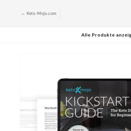
Zum
Inhalt
springen
← Keto-Mojo.com
Alle Produkte anzei
Zur
Produktinformation
springen