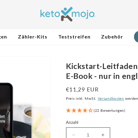
gen
Zähler-Kits
Teststreifen
Zubehör
Kickstart-Leitfaden
E-Book - nur in eng
Regulärer
€11,29 EUR
Preis
Preis inkl. MwSt.
Versandkosten
werden 
(22 Bewertungen)
Anzahl
Reduzieren
Anzahl