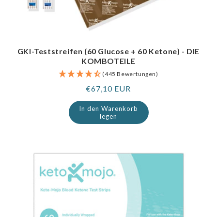
GKI-Teststreifen (60 Glucose + 60 Ketone) - DIE
KOMBOTEILE
(445 Bewertungen)
Regulärer
€67,10 EUR
Preis
In den Warenkorb
legen