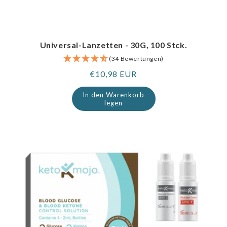
Universal-Lanzetten - 30G, 100 Stck.
(34 Bewertungen)
Regulärer
€10,98 EUR
Preis
In den Warenkorb
legen