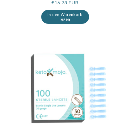
Regulärer
€16,78 EUR
Preis
In den Warenkorb
legen