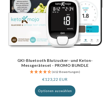
GKI-Bluetooth Blutzucker- und Keton-
Messgeräteset - PROMO BUNDLE
(612 Bewertungen)
Regulärer
€123,22 EUR
Preis
Optionen auswählen