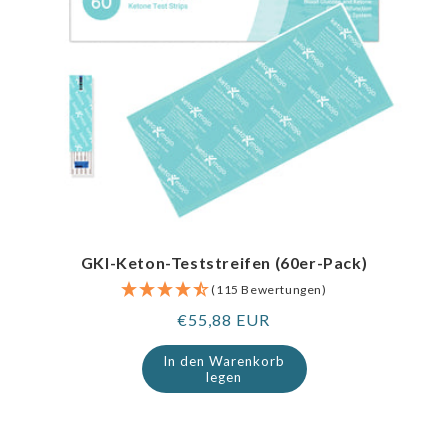
GKI-Keton-Teststreifen (60er-Pack)
(115 Bewertungen)
Regulärer
€55,88 EUR
Preis
In den Warenkorb
legen