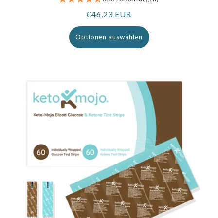
Regulärer
€46,23 EUR
Preis
Optionen auswählen