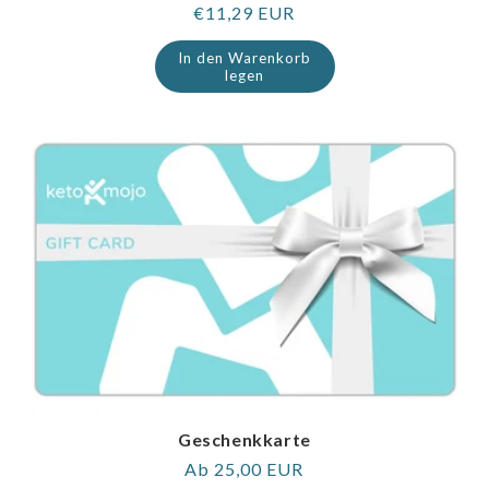
Regulärer
€11,29 EUR
Preis
In den Warenkorb
legen
Geschenkkarte
Regulärer
Ab 25,00 EUR