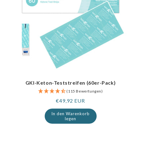
GKI-Keton-Teststreifen (60er-Pack)
(115 Bewertungen)
Regulärer
€49,92 EUR
Preis
In den Warenkorb
legen