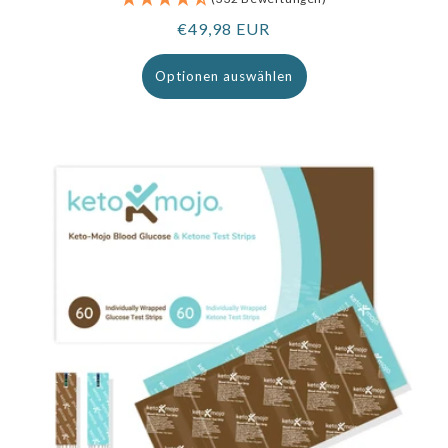
Regulärer
€49,98 EUR
Preis
Optionen auswählen