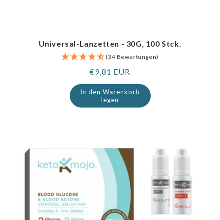
Universal-Lanzetten - 30G, 100 Stck.
(34 Bewertungen)
Regulärer
€9,81 EUR
Preis
In den Warenkorb
legen