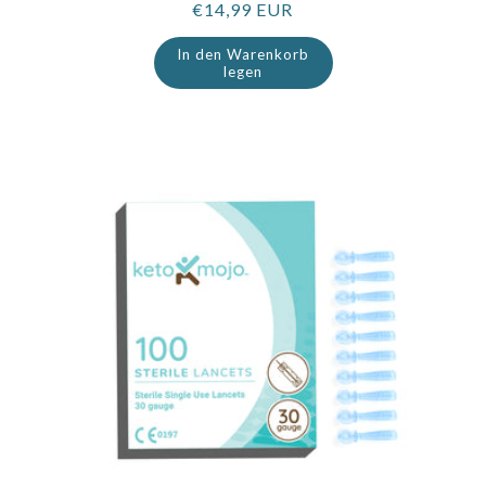
Regulärer
€14,99 EUR
Preis
In den Warenkorb
legen