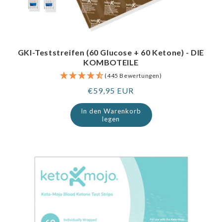
GKI-Teststreifen (60 Glucose + 60 Ketone) - DIE
KOMBOTEILE
(445 Bewertungen)
Regulärer
€59,95 EUR
Preis
In den Warenkorb
legen