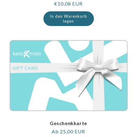
Regulärer
€10,08 EUR
Preis
In den Warenkorb
legen
Geschenkkarte
Regulärer
Ab 25,00 EUR