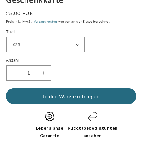
öffnen
Regulärer
25,00 EUR
Preis
Preis inkl. MwSt.
Versandkosten
werden an der Kasse berechnet.
Titel
Anzahl
Menge
Menge
für
für
Geschenkkarte
Geschenkkarte
verringern
erhöhen
In den Warenkorb legen
Lebenslange
Rückgabebedingungen
Garantie
ansehen