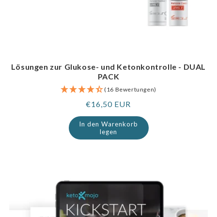
Lösungen zur Glukose- und Ketonkontrolle - DUAL
PACK
(16 Bewertungen)
Regulärer
€16,50 EUR
Preis
In den Warenkorb
legen