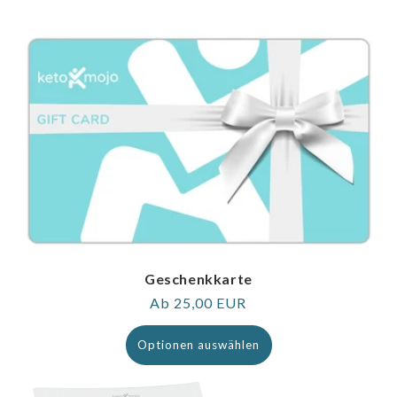
Geschenkkarte
Regulärer
Ab 25,00 EUR
Preis
Optionen auswählen