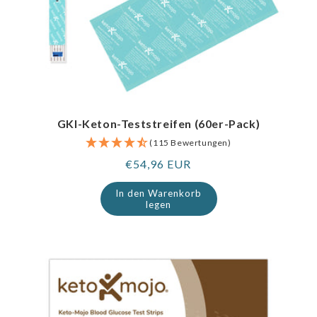
GKI-Keton-Teststreifen (60er-Pack)
(115 Bewertungen)
Regulärer
€54,96 EUR
Preis
In den Warenkorb
legen