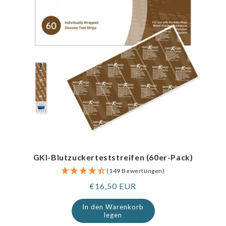
GKI-Blutzuckerteststreifen (60er-Pack)
(149 Bewertungen)
Regulärer
€16,50 EUR
Preis
In den Warenkorb
legen