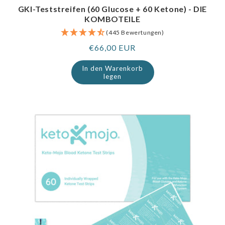
GKI-Teststreifen (60 Glucose + 60 Ketone) - DIE
KOMBOTEILE
(445 Bewertungen)
Regulärer
€66,00 EUR
Preis
In den Warenkorb
legen