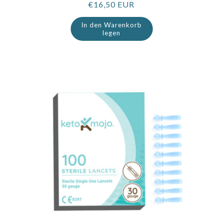
Regulärer
€16,50 EUR
Preis
In den Warenkorb
legen