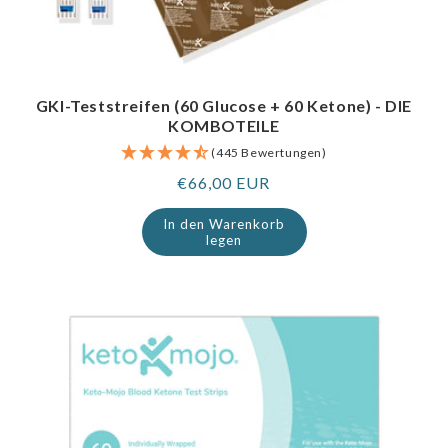
GKI-Teststreifen (60 Glucose + 60 Ketone) - DIE
KOMBOTEILE
(445 Bewertungen)
Regulärer
€66,00 EUR
Preis
In den Warenkorb
legen