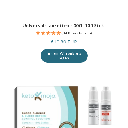
Universal-Lanzetten - 30G, 100 Stck.
(34 Bewertungen)
Regulärer
€10,80 EUR
Preis
In den Warenkorb
legen