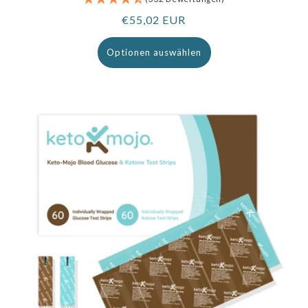
Regulärer
€55,02 EUR
Preis
Optionen auswählen