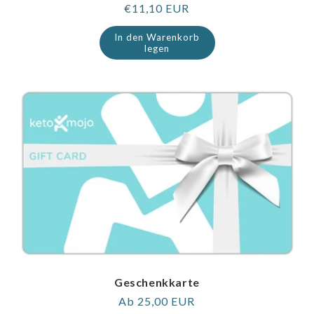
Regulärer
€11,10 EUR
Preis
In den Warenkorb
legen
Geschenkkarte
Regulärer
Ab 25,00 EUR