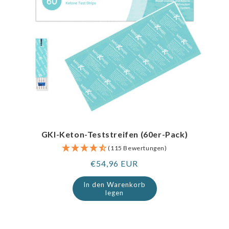
GKI-Keton-Teststreifen (60er-Pack)
(115 Bewertungen)
Regulärer
€54,96 EUR
Preis
In den Warenkorb
legen