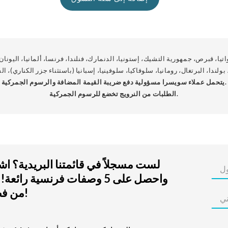
اتيا، قبرص، جمهورية التشيك، إستونيا، الدنمارك، فنلندا، فرنسا، ألمانيا، اليونان، 
 بولندا، البرتغال، رومانيا، سلوفاكيا، سلوفينيا، إسبانيا (باستثناء جزر الكناري)،
يتحمل عملاء سويسرا مسؤولية دفع ضريبة القيمة المضافة والرسوم الجمركية.
الطلبات من النرويج تخضع للرسوم الجمركية.
لست مسجلاً في قائمتنا البريدية؟ ا
واحصل على 5 وصفات فرنسية رائعة
من فضلك!