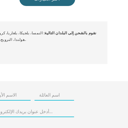
نقوم بالشحن إلى البلدان التالية:
النمسا، بلجيكا، بلغاريا، كرو
.
هولندا، النرويج،