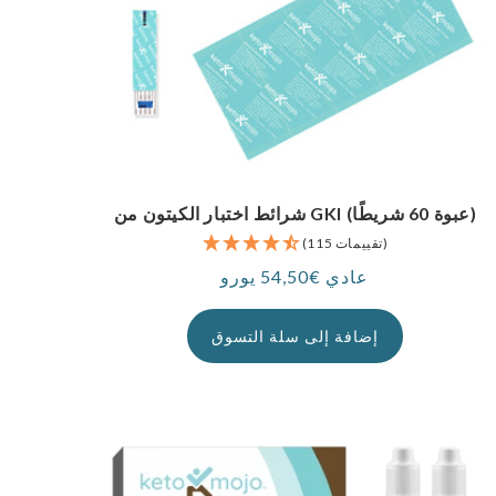
شرائط اختبار الكيتون من GKI (عبوة 60 شريطًا)
(115 تقييمات)
عادي €54,50 يورو
سعر
إضافة إلى سلة التسوق