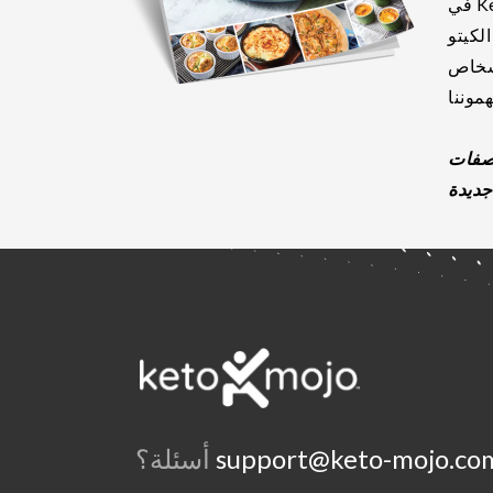
في Keto-Mojo ، نؤمن بالمشاركة - مشاركة أخبار
لكيتو
أشخاص
معنا الآن ووقع في حب 5 وصفات
support@keto-mojo.co
أسئلة؟