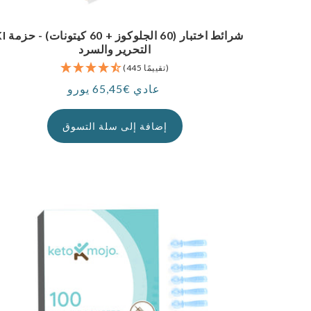
GKI شرائط اختبار (0
التحرير والسرد
(445 تقييمًا)
عادي €65,45 يورو
سعر
إضافة إلى سلة التسوق