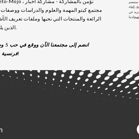
، ستنضم
ك إلغاء
مجتمع كيتو المهمة والعلوم والدراسات ووصفات ا
زيد عن
صية
الرائعة والمنتجات التي نحبها وملفات تعريف ال
الذين يلهموننا.
انضم إلى مجت
فرنسية جديدة!
m
و