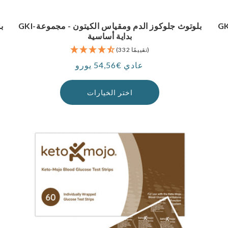
6 الجلوكوز + 60 كيتونات) - حزمة
GKI-بلوتوث جلوكوز الدم ومقياس الكيتون - مجموعة
بداية أساسية
(332 تقييمًا)
عادي €54,56 يورو
سعر
اختر الخيارات