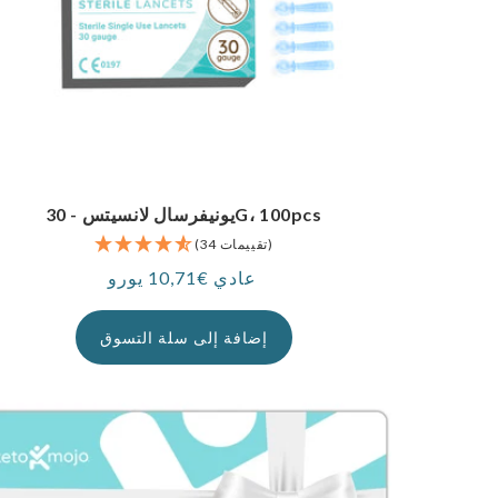
يونيفرسال لانسيتس - 30G، 100pcs
(34 تقييمات)
عادي €10,71 يورو
سعر
إضافة إلى سلة التسوق