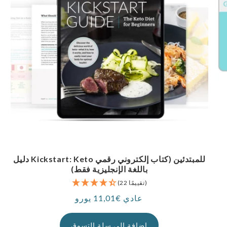
دليل Kickstart: Keto للمبتدئين (كتاب إلكتروني رقمي
باللغة الإنجليزية فقط)
(22 تقييمًا)
عادي €11,01 يورو
سعر
إضافة إلى سلة التسوق