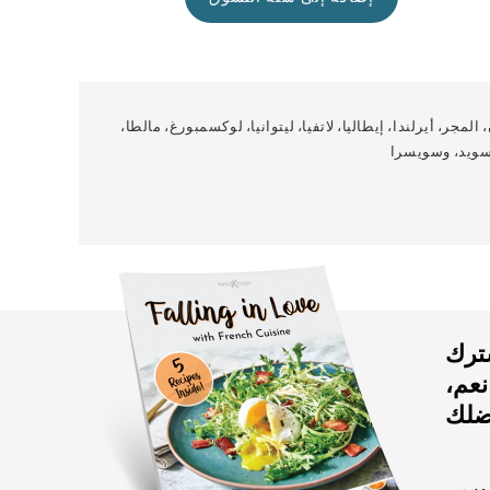
المجر، أيرلندا، إيطاليا، لاتفيا، ليتوانيا، لوكسمبورغ، مالطا،
 السويد، وسويسرا
شترك
! نعم،