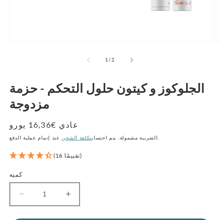
ط
الوسائط
ة
المفتوحة
1
2
من
1
/
2
ة
بصيغة
ة
مشروطة
الجلوكوز و كيتون حلول التحكم - حزمة
مزدوجة
عادي €16,36 يورو
سعر
عند إتمام عملية الدفع.
الضريبة مشمولة. يتم احتساب
تكلفة الشحن
(16 تقييمًا)
كميه
زيادة
تقليل
كمية
الكمية