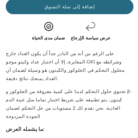
الجلوكوز
لحلول
إضافة إلى سلة التسوق
وحلول
التحكم
التحكم
في
في
الجلوكوز
الكيتون
والكيتون
-
-
عرض سياسة الإرجاع
ضمان مدى الحياة
الحزمة
الحزمة
المزدوجة
المزدوجة
على الرغم من أنه من النادر جداً أن يكون العداد خارج
المعايرة، إلا أن
اختبار عداد وكيتو موجو GKI وشرائطه مع
محلول التحكم في الجلوكوز والكيتون هو وسيلة لضمان أن
يمنحك نتائج دقيقة.
العداد
تحتوي حلول التحكم لدينا على كمية معروفة من الجلوكوز و β-
كيتون.
يتم تطبيقه على شريط اختبار تماما مثل عينة الدم
العادية. نحن نقدم لك 2 مستويات من حل التحكم لضمان
الجودة المزدوجة
ما يشمله العرض: