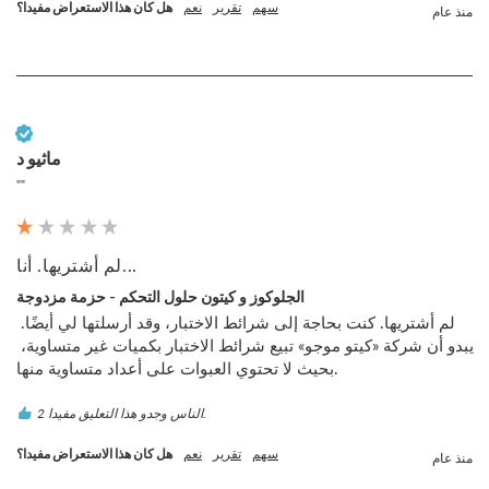
سهم
تقرير
نعم
هل كان هذا الاستعراض مفيدا؟
منذ عام
عميل تم التحقق منه
ماثيو د
""
لم أشتريها. أنا...
الجلوكوز و كيتون حلول التحكم - حزمة مزدوجة
لم أشتريها. كنت بحاجة إلى شرائط الاختبار، وقد أرسلتها لي أيضًا. 
يبدو أن شركة «كيتو موجو» تبيع شرائط الاختبار بكميات غير متساوية، 
بحيث لا تحتوي العبوات على أعداد متساوية منها.  
2 الناس وجدو هذا التعليق مفيدا.
سهم
تقرير
نعم
هل كان هذا الاستعراض مفيدا؟
منذ عام