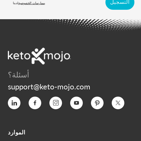
التسجيل
لدينا.
ممارسات الخصوصية
أسئلة؟
support@keto-mojo.com
التغريد
بينتيريست
يوتيوب
انستغرام
فيسبوك
فيميو
الموارد