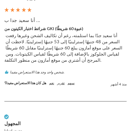
أنا سعيد جدا ب ...
شرائط اختبار الكيتون من GKI (عبوة 60 شريطًا)
أنا سعيد جدًا بما استلمته، رغم أن تكاليف الشحن وغيرها رفعت 
السعر من 48 جنيهًا إسترلينيًا إلى 53 جنيهًا إسترلينيًا. لاحظت أن 
السعر على موقع أمازون يبلغ 60 جنيهًا إسترلينيًا مقابل 60 شريطًا 
لقياس الجلوكوز بالإضافة إلى 60 شريطًا لقياس الكيتونات. ومن 
المرجح أن أشتري من موقع أمازون من منظور التكلفة.
شخص واحد وجد هذا الاستعراض مفيدا.
سهم
تقرير
نعم
هل كان هذا الاستعراض مفيدا؟
منذ 4 أشهر
عميل تم التحقق منه
المجهول
مدريد، إسبانيا