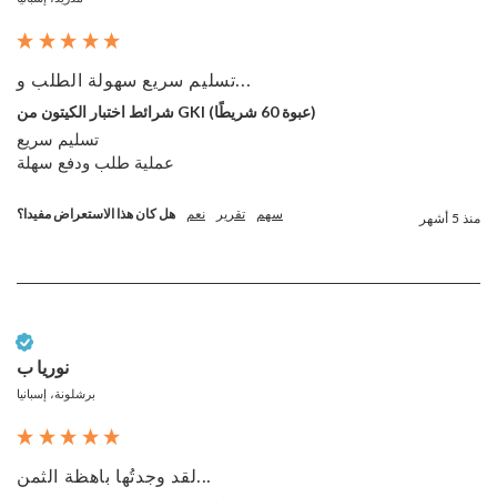
تسليم سريع سهولة الطلب و...
شرائط اختبار الكيتون من GKI (عبوة 60 شريطًا)
تسليم سريع

عملية طلب ودفع سهلة 
سهم
تقرير
نعم
هل كان هذا الاستعراض مفيدا؟
منذ 5 أشهر
عميل تم التحقق منه
نوريا ب
برشلونة، إسبانيا
لقد وجدتُها باهظة الثمن...