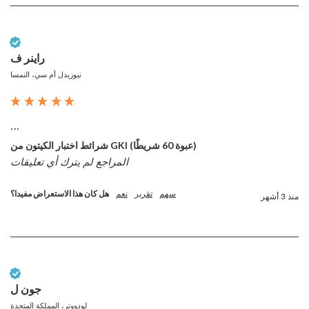
عميل تم التحقق منه
راينر ف
نيوزيدل أم سي، النمسا
...
شرائط اختبار الكيتون من GKI (عبوة 60 شريطًا)
المراجع لم يترك أي تعليقات
سهم
تقرير
نعم
هل كان هذا الاستعراض مفيدا؟
منذ 3 أشهر
عميل تم التحقق منه
جون ل
لودووتر، المملكة المتحدة