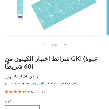
ط
الوسائط
ة
المفتوحة
1
2
من
1
/
2
ة
بصيغة
ة
مشروطة
شرائط اختبار الكيتون من GKI (عبوة
60 شريطًا)
عادي €54,50 يورو
سعر
عند إتمام عملية الدفع.
الضريبة مشمولة. يتم احتساب
تكلفة الشحن
(115 تقييمات)
كميه