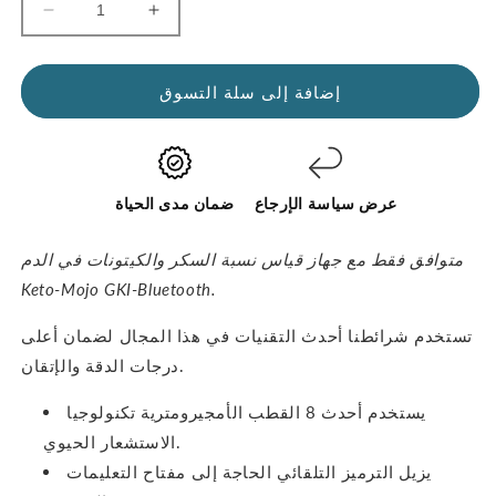
زيادة
تقليل
الكمية
الكمية
لشرائط
لشرائط
إضافة إلى سلة التسوق
اختبار
اختبار
الكيتون
الكيتون
GKI
GKI
(عبوة
(عبوة
60
60
عرض سياسة الإرجاع
ضمان مدى الحياة
شريطًا)
شريحة)
متوافق فقط مع جهاز قياس نسبة السكر والكيتونات في الدم
Keto-Mojo GKI-Bluetooth.
تستخدم شرائطنا أحدث التقنيات في هذا المجال لضمان أعلى
درجات الدقة والإتقان.
يستخدم أحدث 8 القطب الأمجيرومترية تكنولوجيا
الاستشعار الحيوي.
يزيل الترميز التلقائي الحاجة إلى مفتاح التعليمات