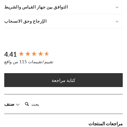
التوافق بين جهاز القياس والشريط
الإرجاع وحق الانسحاب
4.41
New content loaded
تقييم/تقييمات 115 من واقع
كتابة مراجعة
بحث:
صنف
مراجعات المنتجات