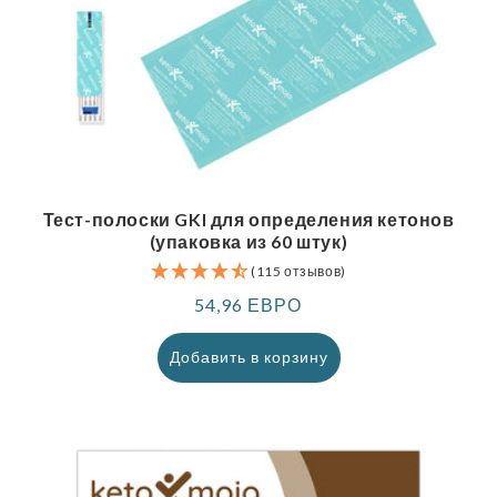
Тест-полоски GKI для определения кетонов
(упаковка из 60 штук)
(115 отзывов)
Обычная
54,96 ЕВРО
цена
Добавить в корзину