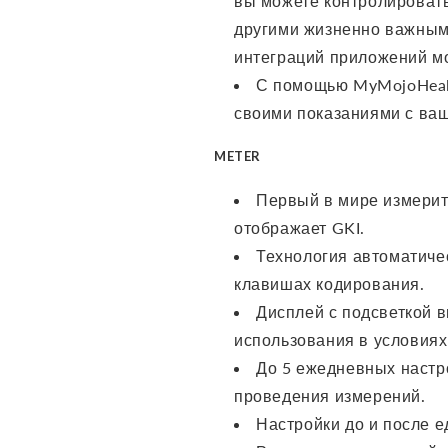
вы можете контролировать
другими жизненно важным
интеграций приложений м
С помощью MyMojoHealt
своими показаниями с ва
METER
Первый в мире измерите
отображает GKI.
Технология автоматиче
клавишах кодирования.
Дисплей с подсветкой в
использования в условиях
До 5 ежедневных настр
проведения измерений.
Настройки до и после е