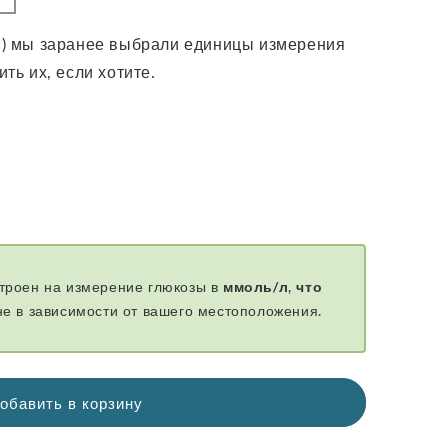
я) мы заранее выбрали единицы измерения
ть их, если хотите.
троен на измерение глюкозы в
ммоль/л
,
что
не в зависимости от вашего местоположения.
обавить в корзину