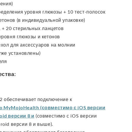
ения)
ределения уровня глюкозы + 10 тест-полосок
етонов (в индивидуальной упаковке)
 + 20 стерильных ланцетов
уровня глюкозы и кетонов
хол для аксессуаров на молнии
уже установлены)
еля
ества:
.2 обеспечивает подключение к
jo
MyMojoHealth
(совместимо с iOS версии
oid версии 8 и
(совместимо с iOS версии
roid версии 8 и выше).