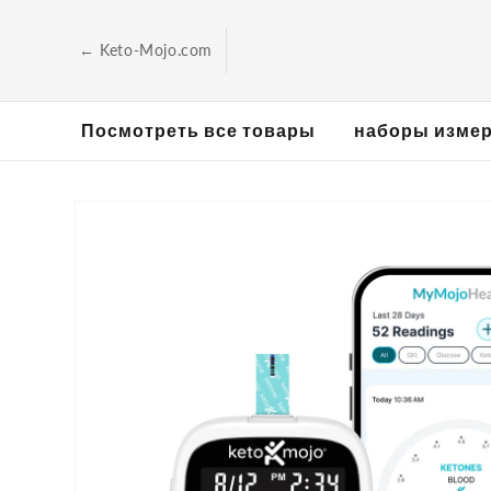
Перейти к
содержанию
← Keto-Mojo.com
Посмотреть все товары
наборы изме
Перейти к
информации
о продукте