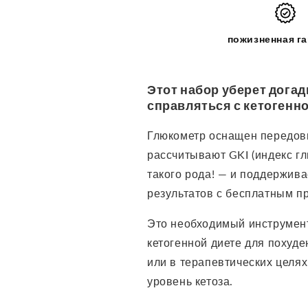
базовый
базовый
стартовый
стартовый
комплект
комплект
пожизненная г
Этот набор уберет догад
справляться с кетогенно
Глюкометр оснащен передов
рассчитывают GKI (индекс гл
такого рода! — и поддержив
результатов с бесплатным 
Это
необходимый инструмент 
кетогенной диете для похуде
или в терапевтических целях
уровень кетоза.