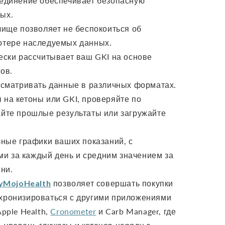
единение обеспечивает безопасную
ых.
ище позволяет не беспокоиться об
отере наследуемых данных.
ски рассчитывает ваш GKI на основе
нов.
сматривать данные в различных форматах.
 на кетоны или GKI, проверяйте по
айте прошлые результаты или загружайте
ные графики ваших показаний, с
и за каждый день и средним значением за
ни.
yMojoHealth
позволяет совершать покупки
нхронизироваться с другими приложениями
Apple Health,
Cronometer
и Carb Manager, где