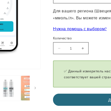
Для вашего региона (Швеци
«ммоль/л». Вы можете измени
Нужна помощь с выбором?
Количество
Уменьшить
Увеличение
количество
количества
для
для
GKI-
GKI-
Bluetooth
Bluetooth
✅ Данный измеритель нас
измеритель
измеритель
соответствует вашей стра
глюкозы
глюкозы
и
и
кетонов
кетонов
в
в
Д
крови
крови
-
-