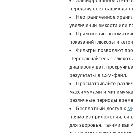
Зашифрованное API-со
передачу всех ваших данн
Неограниченное хранил
увеличении емкости или п
Приложение автоматиче
показаний глюкозы и кето
Фильтры позволяют про
Переключайтесь с глюкозы
диапазону дат, прокручив
результаты в CSV-файл.
Просматривайте различ
максимумами и минимумам
различные периоды време
Бесплатный доступ к
M
прямо из приложения, си
для здоровья, такими как 