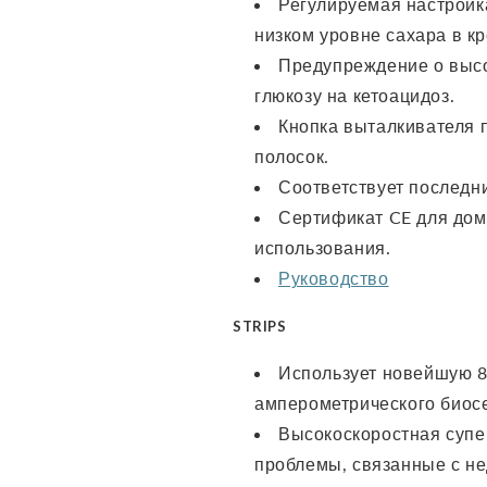
Регулируемая настройк
низком уровне сахара в кр
Предупреждение о высо
глюкозу на кетоацидоз.
Кнопка выталкивателя 
полосок.
Соответствует последни
Сертификат CE для до
использования.
Руководство
STRIPS
Использует новейшую 8
амперометрического биос
Высокоскоростная супер
проблемы, связанные с н