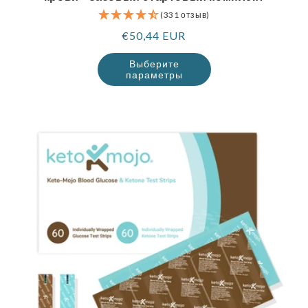
(331 отзыв)
Обычная
€50,44 EUR
цена
Выберите
параметры