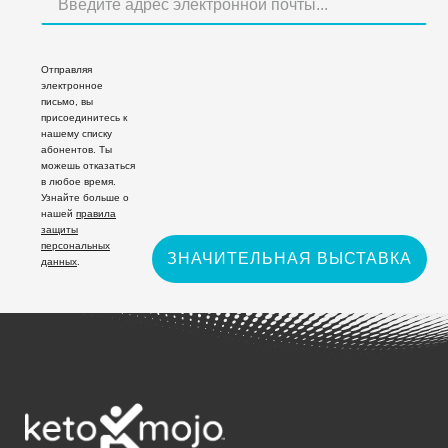
Отправляя
электронное
письмо, вы
присоединитесь к
нашему списку
абонентов. Ты
можешь отказаться
в любое время.
Узнайте больше о
нашей
правила
защиты
персональных
ЗНАЧИТЕЛЬНАЯ ВЫСТАВКА
данных
.