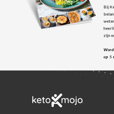
Bij K
belan
weten
heerl
zijn 
Word 
op 5 