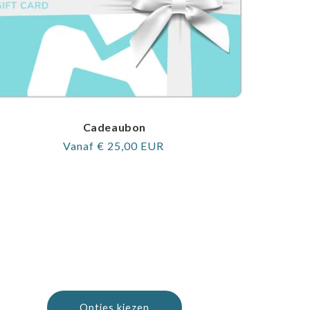
Cadeaubon
Normale
Vanaf € 25,00 EUR
prijs
Opties kiezen