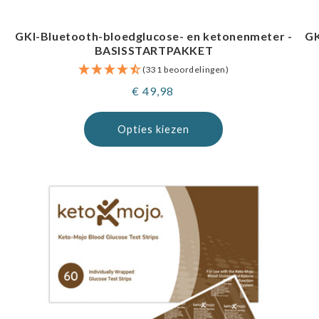
GKI-Bluetooth-bloedglucose- en ketonenmeter -
GK
BASISSTARTPAKKET
(331 beoordelingen)
Normale
€ 49,98
prijs
Opties kiezen