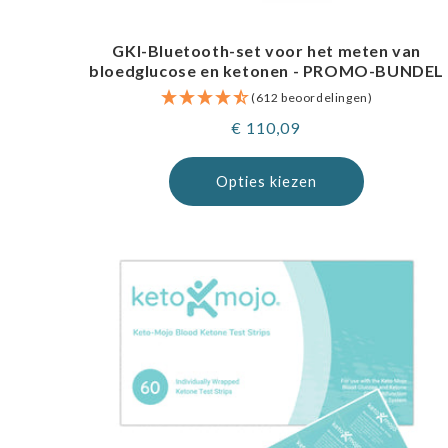
GKI-Bluetooth-set voor het meten van
bloedglucose en ketonen - PROMO-BUNDEL
(612 beoordelingen)
Normale
€ 110,09
prijs
Opties kiezen