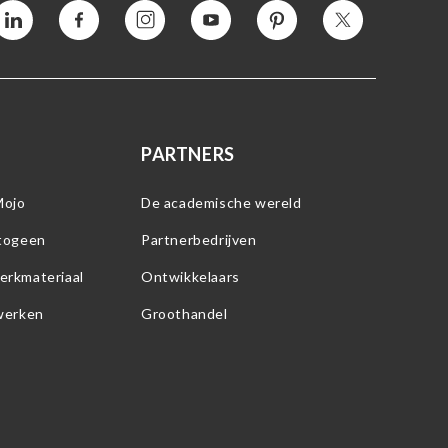
Vimeo
Facebook
Instagram
YouTube
Pinterest
Twitter
PARTNERS
Mojo
De academische wereld
etogeen
Partnerbedrijven
erkmateriaal
Ontwikkelaars
werken
Groothandel