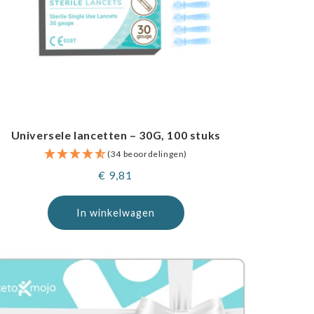
Universele lancetten – 30G, 100 stuks
(34 beoordelingen)
Normale
€ 9,81
prijs
In winkelwagen