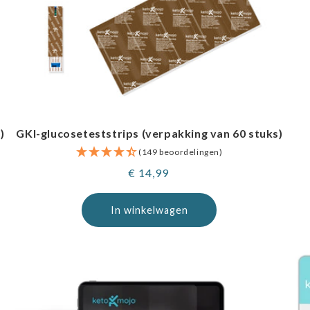
)
GKI-glucoseteststrips (verpakking van 60 stuks)
(149 beoordelingen)
Normale
€ 14,99
prijs
In winkelwagen