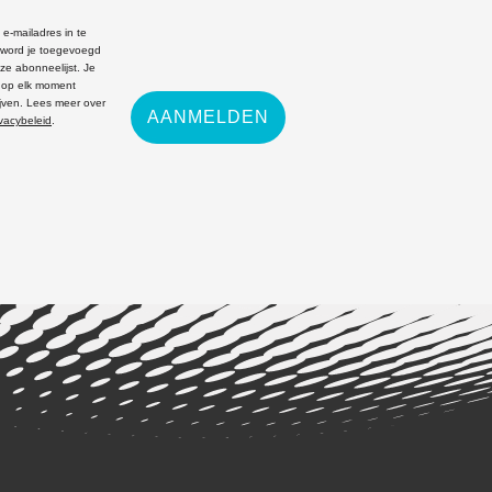
 e-mailadres in te
, word je toegevoegd
ze abonneelijst. Je
e op elk moment
ijven. Lees meer over
AANMELDEN
ivacybeleid
.