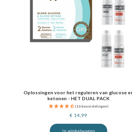
Oplossingen voor het reguleren van glucose e
ketonen - HET DUAL PACK
(16 beoordelingen)
Normale
€ 14,99
prijs
In winkelwagen