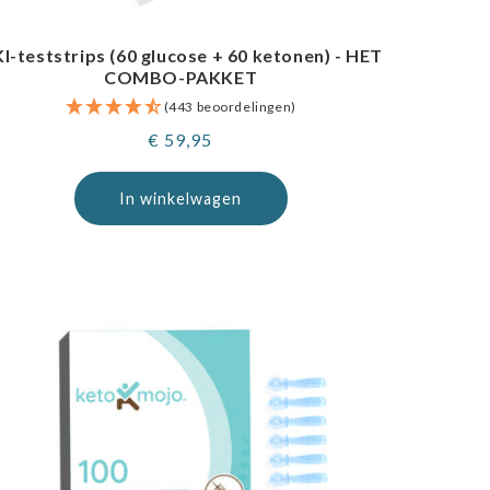
I-teststrips (60 glucose + 60 ketonen) - HET
COMBO-PAKKET
(443 beoordelingen)
Normale
€ 59,95
prijs
In winkelwagen