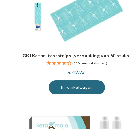
GKI Keton-teststrips (verpakking van 60 stuks
(115 beoordelingen)
Normale
€ 49,92
prijs
In winkelwagen