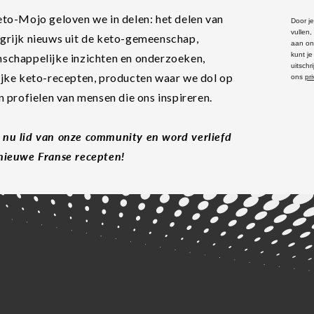
eto-Mojo geloven we in delen: het delen van
Door je
vullen
grijk nieuws uit de keto-gemeenschap,
aan on
kunt j
schappelijke inzichten en onderzoeken,
uitschr
ijke keto-recepten, producten waar we dol op
ons
pr
en profielen van mensen die ons inspireren.
nu lid van onze community en word verliefd
nieuwe Franse recepten!