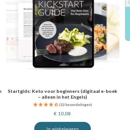
n
Startgids: Keto voor beginners (digitaal e-boek
– alleen in het Engels)
(22 beoordelingen)
Normale
€ 10,08
prijs
In winkelwagen