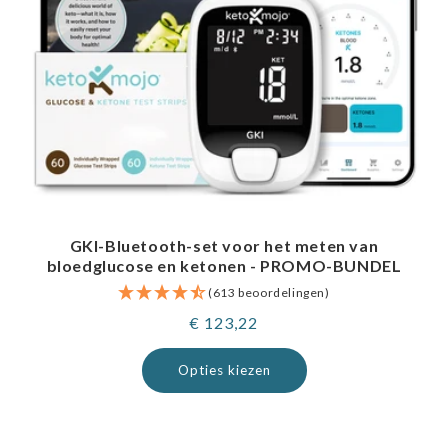
GKI-Bluetooth-set voor het meten van
bloedglucose en ketonen - PROMO-BUNDEL
(613 beoordelingen)
Normale
€ 123,22
prijs
Opties kiezen