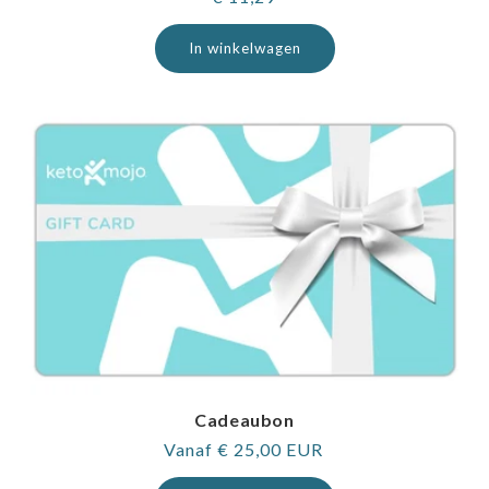
prijs
In winkelwagen
Cadeaubon
Normale
Vanaf € 25,00 EUR
prijs