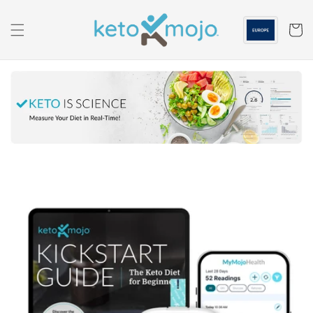
Ga naar
de
inhoud
Winkelwa