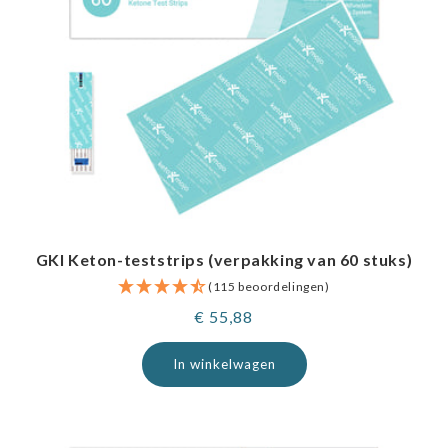
GKI Keton-teststrips (verpakking van 60 stuks)
(115 beoordelingen)
Normale
€ 55,88
prijs
In winkelwagen