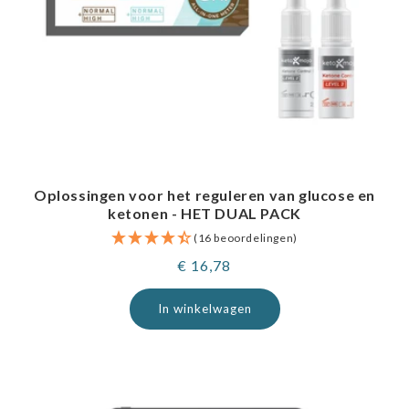
Oplossingen voor het reguleren van glucose en
ketonen - HET DUAL PACK
(16 beoordelingen)
Normale
€ 16,78
prijs
In winkelwagen