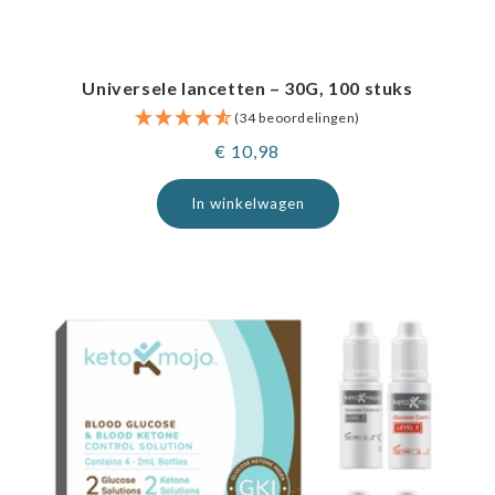
Universele lancetten – 30G, 100 stuks
(34 beoordelingen)
Normale
€ 10,98
prijs
In winkelwagen