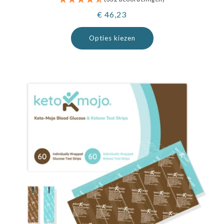
Normale
€ 46,23
prijs
Opties kiezen