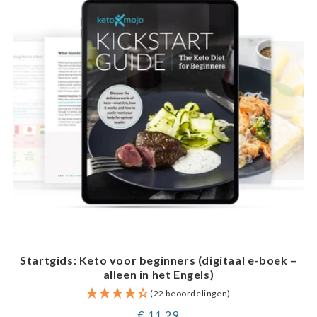
Startgids: Keto voor beginners (digitaal e-boek –
alleen in het Engels)
(22 beoordelingen)
Normale
€ 11,29