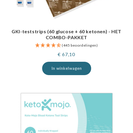
GKI-teststrips (60 glucose + 60 ketonen) - HET
COMBO-PAKKET
(445 beoordelingen)
Normale
€ 67,10
prijs
In winkelwagen