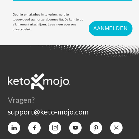
Door je e-mailadres in te vullen, word je
toegevoegd aan onze abonneelijst. Je kunt je op
elk moment uitschrijven. Lees meer over ons
AANMELDEN
privacybeleid
.
Vragen?
support@keto-mojo.com
Vimeo
Facebook
Instagram
YouTube
Pinterest
Twitter