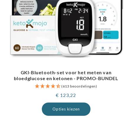
GKI-Bluetooth-set voor het meten van
bloedglucose en ketonen - PROMO-BUNDEL
(613 beoordelingen)
Normale
€ 123,22
prijs
Opties kiezen