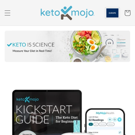
Ga naar
de
inhoud
Winkelwa