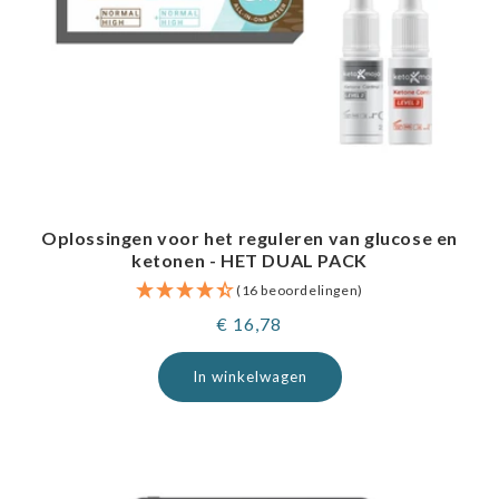
Oplossingen voor het reguleren van glucose en
ketonen - HET DUAL PACK
(16 beoordelingen)
Normale
€ 16,78
prijs
In winkelwagen