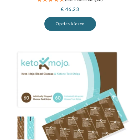
Normale
€ 46,23
prijs
Opties kiezen