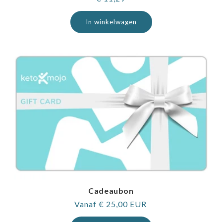
prijs
In winkelwagen
Cadeaubon
Normale
Vanaf € 25,00 EUR
prijs