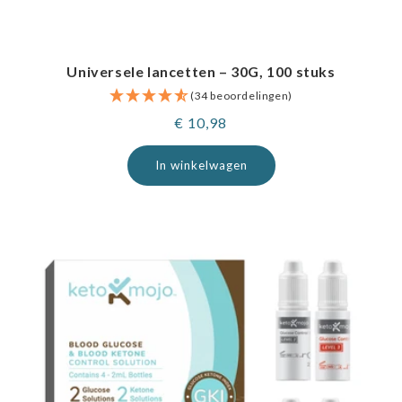
Universele lancetten – 30G, 100 stuks
(34 beoordelingen)
Normale
€ 10,98
prijs
In winkelwagen