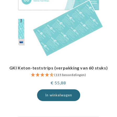
GKI Keton-teststrips (verpakking van 60 stuks)
(115 beoordelingen)
Normale
€ 55,88
prijs
In winkelwagen