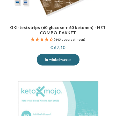
GKI-teststrips (60 glucose + 60 ketonen) - HET
COMBO-PAKKET
(445 beoordelingen)
Normale
€ 67,10
prijs
In winkelwagen