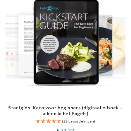
Startgids: Keto voor beginners (digitaal e-boek –
alleen in het Engels)
(22 beoordelingen)
Normale
€ 11,29