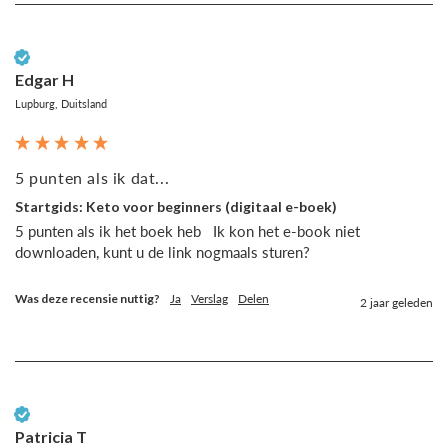
Geverifieerde klant
Edgar H
Lupburg, Duitsland
5 punten als ik dat...
Startgids: Keto voor beginners (digitaal e-boek)
5 punten als ik het boek heb   Ik kon het e-book niet 
downloaden, kunt u de link nogmaals sturen? 
Was deze recensie nuttig?
Ja
Verslag
Delen
2 jaar geleden
Geverifieerde klant
Patricia T