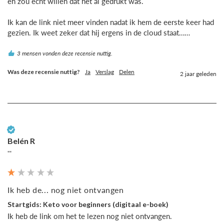
en zou echt willen dat het al gedrukt was.

Ik kan de link niet meer vinden nadat ik hem de eerste keer had 
gezien. Ik weet zeker dat hij ergens in de cloud staat……
3 mensen vonden deze recensie nuttig.
Was deze recensie nuttig?
Ja
Verslag
Delen
2 jaar geleden
Geverifieerde klant
Belén R
""
Ik heb de... nog niet ontvangen
Startgids: Keto voor beginners (digitaal e-boek)
Ik heb de link om het te lezen nog niet ontvangen.