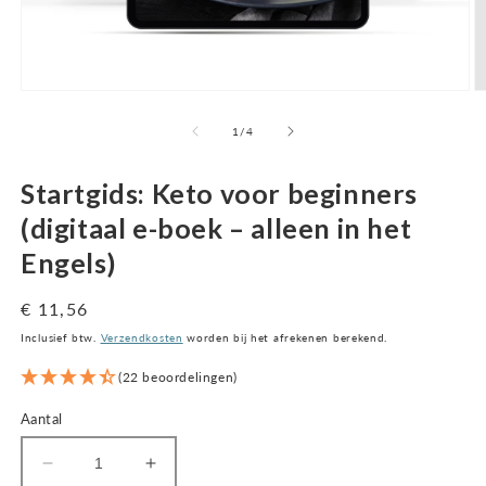
Open
O
media
m
1
2
van
1
/
4
in
in
een
m
modaal
v
Startgids: Keto voor beginners
venster
(digitaal e-boek – alleen in het
Engels)
Normale
€ 11,56
prijs
Inclusief btw.
Verzendkosten
worden bij het afrekenen berekend.
(22 beoordelingen)
Aantal
Aantal
Aantal