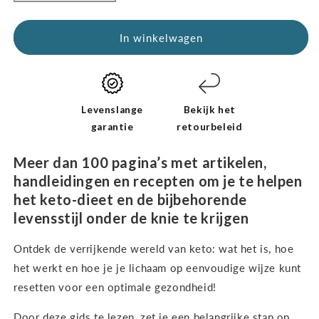
verminderen
exemplaren
voor
van
Kickstart-
de
In winkelwagen
gids:
Kickstart-
Keto
gids:
voor
Keto
beginners
voor
(digitaal
beginners
Levenslange
Bekijk het
e-
(digitaal
garantie
retourbeleid
boek
e-
–
book
Meer dan 100 pagina’s met artikelen,
alleen
–
handleidingen en recepten om je te helpen
in
alleen
het keto-dieet en de bijbehorende
het
in
Engels)
het
levensstijl onder de knie te krijgen
Engels)
verhogen
Ontdek de verrijkende wereld van keto: wat het is, hoe
het werkt en hoe je je lichaam op eenvoudige wijze kunt
resetten voor een optimale gezondheid!
Door deze gids te lezen, zet je een belangrijke stap op