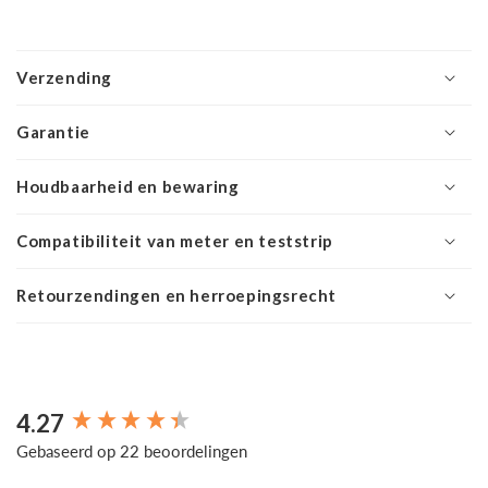
Verzending
Garantie
Houdbaarheid en bewaring
Compatibiliteit van meter en teststrip
Retourzendingen en herroepingsrecht
4.27
New content loaded
Gebaseerd op 22 beoordelingen