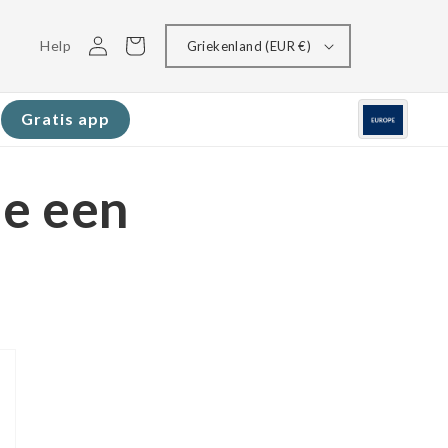
Inloggen
Winkelwagen
Help
Griekenland (EUR €)
Gratis app
de een