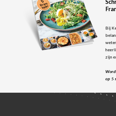
Schr
Fran
Bij K
belan
weten
heerl
zijn 
Word 
op 5 