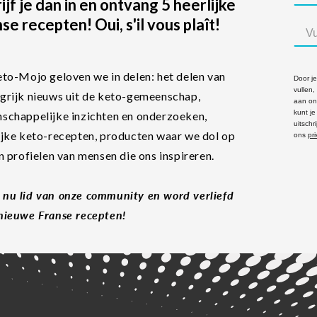
ijf je dan in en ontvang 5 heerlijke
se recepten! Oui, s'il vous plaît!
eto-Mojo geloven we in delen: het delen van
Door je
vullen
grijk nieuws uit de keto-gemeenschap,
aan on
kunt j
schappelijke inzichten en onderzoeken,
uitschr
ijke keto-recepten, producten waar we dol op
ons
pr
en profielen van mensen die ons inspireren.
nu lid van onze community en word verliefd
nieuwe Franse recepten!