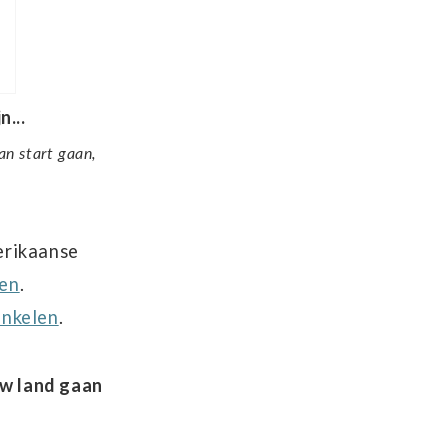
n...
an start gaan,
erikaanse
len
.
inkelen
.
uw land gaan