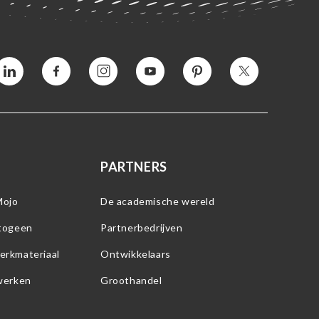
Vimeo
Facebook
Instagram
YouTube
Pinterest
Twitter
PARTNERS
Mojo
De academische wereld
etogeen
Partnerbedrijven
erkmateriaal
Ontwikkelaars
werken
Groothandel