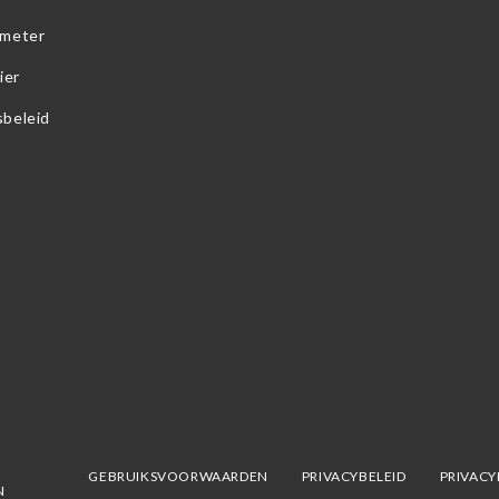
 meter
ier
sbeleid
GEBRUIKSVOORWAARDEN
PRIVACYBELEID
PRIVACY
N