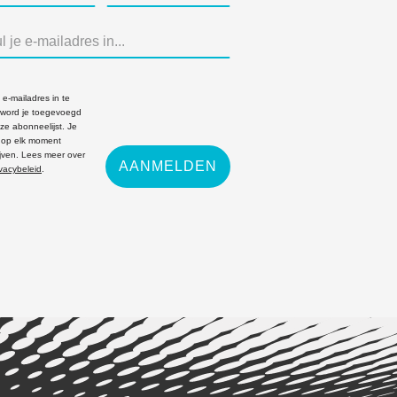
 e-mailadres in te
, word je toegevoegd
ze abonneelijst. Je
e op elk moment
ijven. Lees meer over
AANMELDEN
ivacybeleid
.