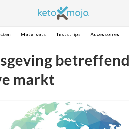
ucten
Metersets
Teststrips
Accessoires
sgeving betreffen
e markt