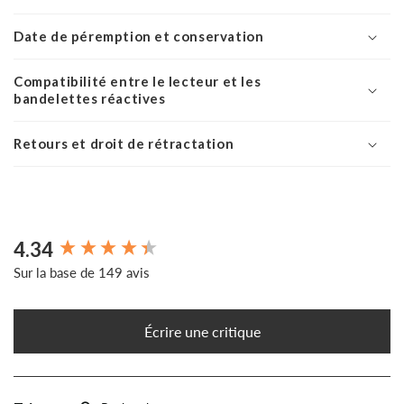
Date de péremption et conservation
Compatibilité entre le lecteur et les
bandelettes réactives
Retours et droit de rétractation
4.34
New content loaded
Sur la base de 149 avis
Écrire une critique
Recherche :