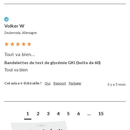
Client vérifié
Volker W
Zeulenroda, Allemagne
Tout va bien...
Bandelettes de test de glycémie GKI (boîte de 60)
Tout va bien
Cet avis a-t-il été utile ?
Oui
Rapport
Partager
il y a 5 mois
1
2
3
4
5
6
...
15