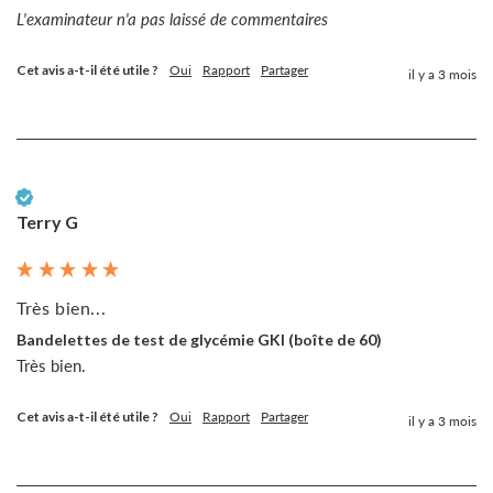
L'examinateur n'a pas laissé de commentaires
Cet avis a-t-il été utile ?
Oui
Rapport
Partager
il y a 3 mois
Client vérifié
Terry G
Très bien...
Bandelettes de test de glycémie GKI (boîte de 60)
Très bien. 
Cet avis a-t-il été utile ?
Oui
Rapport
Partager
il y a 3 mois