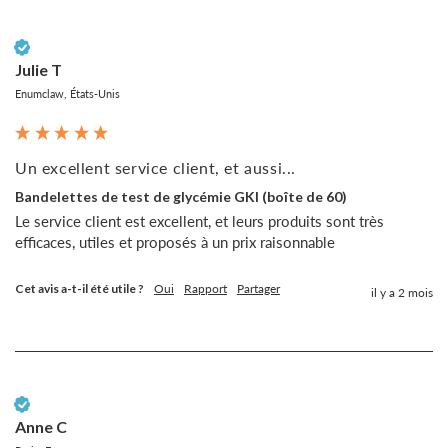
Client vérifié
Julie T
Enumclaw, États-Unis
Un excellent service client, et aussi...
Bandelettes de test de glycémie GKI (boîte de 60)
Le service client est excellent, et leurs produits sont très 
efficaces, utiles et proposés à un prix raisonnable 
Cet avis a-t-il été utile ?
Oui
Rapport
Partager
il y a 2 mois
Client vérifié
Anne C