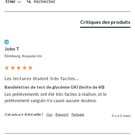
Trier
Critiques des produits
Client vérifié
John T
Édimbourg, Royaume-Uni
Les lectures étaient très faciles…
Bandelettes de test de glycémie GKI (boîte de 60)
Les prélèvements ont été très faciles à réaliser, et le 
prélèvement sanguin n'a causé aucune douleur.
Cet avis a-t-il été utile ?
Oui
Rapport
Partager
il y a 2 mois