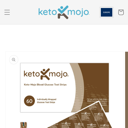
Skip to
content
Panier
Passer à
l'information
sur les
produits