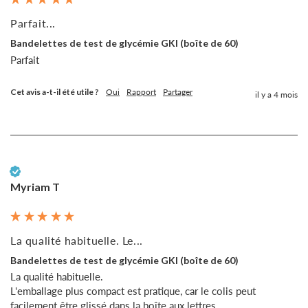
Parfait...
Bandelettes de test de glycémie GKI (boîte de 60)
Parfait
Cet avis a-t-il été utile ?
Oui
Rapport
Partager
il y a 4 mois
Client vérifié
Myriam T
La qualité habituelle. Le...
Bandelettes de test de glycémie GKI (boîte de 60)
La qualité habituelle.

L'emballage plus compact est pratique, car le colis peut 
facilement être glissé dans la boîte aux lettres.
