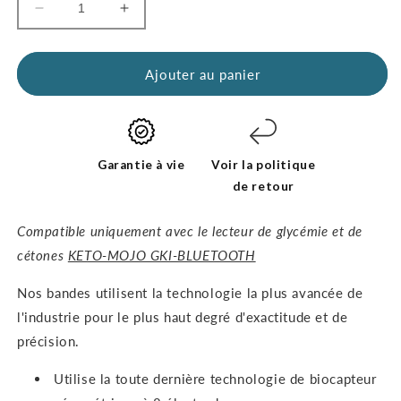
Réduire
Augmenter
la
la
quantité
quantité
de
de
Ajouter au panier
bandelettes
bandelettes
de
de
test
test
de
de
glucose
glucose
Garantie à vie
Voir la politique
GKI
GKI
de retour
(boîte
(boîte
de
de
Compatible uniquement avec le lecteur de glycémie et de
60)
60)
cétones
KETO-MOJO GKI-BLUETOOTH
Nos bandes utilisent la technologie la plus avancée de
l'industrie pour le plus haut degré d'exactitude et de
précision.
Utilise la toute dernière technologie de biocapteur