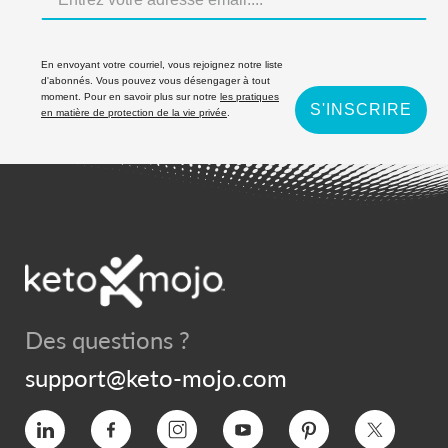
En envoyant votre courriel, vous rejoignez notre liste
d'abonnés. Vous pouvez vous désengager à tout
moment. Pour en savoir plus sur notre
les pratiques
S'INSCRIRE
en matière de protection de la vie privée
.
Des questions ?
support@keto-mojo.com
Vimeo
Facebook
Instagram
YouTube
Intérêt
Twitter