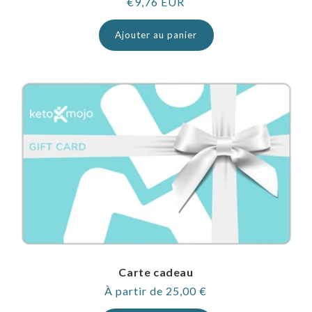
Prix
€9,76 EUR
normal
Ajouter au panier
Carte cadeau
Prix
À partir de 25,00 €
normal