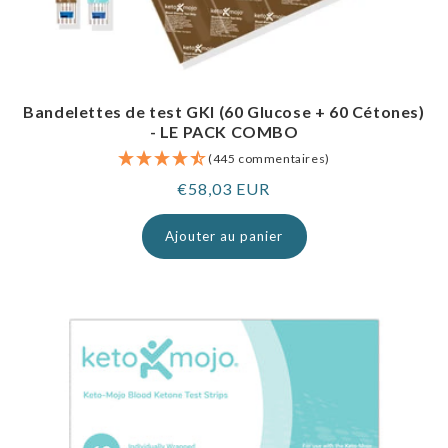
Bandelettes de test GKI (60 Glucose + 60 Cétones)
- LE PACK COMBO
(445 commentaires)
Prix
€58,03 EUR
normal
Ajouter au panier