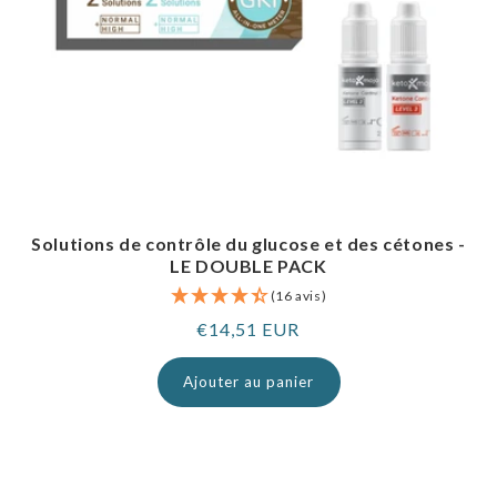
Solutions de contrôle du glucose et des cétones -
LE DOUBLE PACK
(16 avis)
Prix
€14,51 EUR
normal
Ajouter au panier