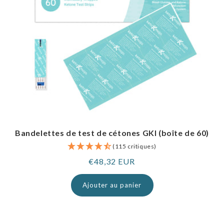
Bandelettes de test de cétones GKI (boîte de 60)
(115 critiques)
Prix
€48,32 EUR
normal
Ajouter au panier