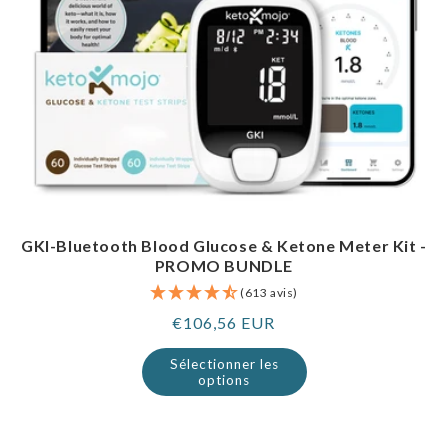
GKI-Bluetooth Blood Glucose & Ketone Meter Kit -
PROMO BUNDLE
(613 avis)
Prix
€106,56 EUR
normal
Sélectionner les
options