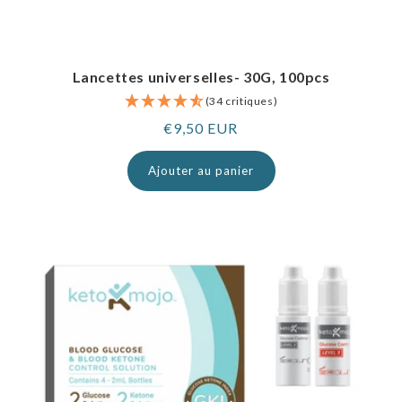
Lancettes universelles- 30G, 100pcs
(34 critiques)
Prix
€9,50 EUR
normal
Ajouter au panier