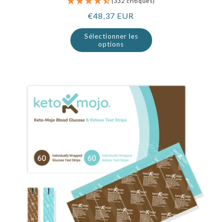
(332 critiques)
Prix
€48,37 EUR
normal
Sélectionner les
options