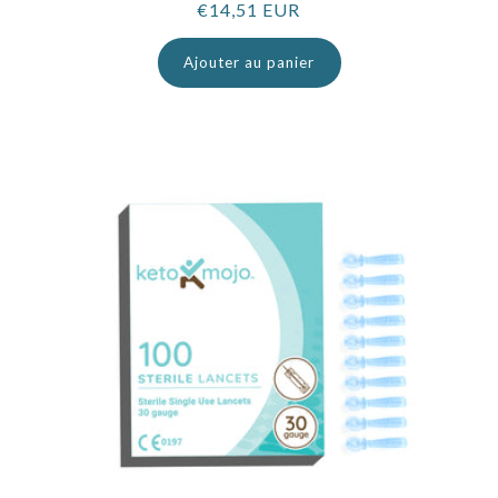
Prix
€14,51 EUR
normal
Ajouter au panier