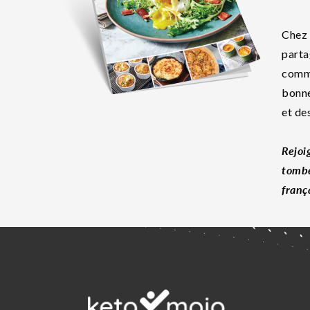
Chez 
parta
commu
bonne
et de
Rejoi
tombe
franç