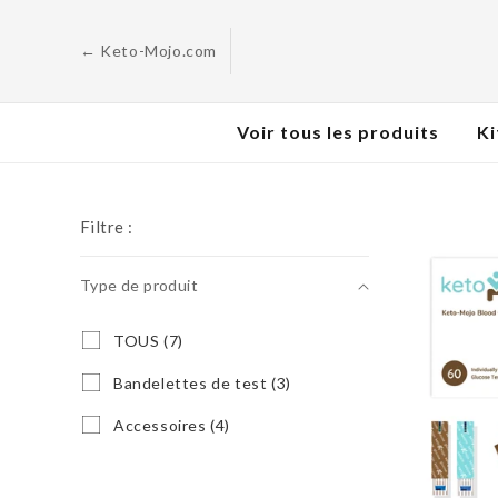
Skip to
content
← Keto-Mojo.com
Voir tous les produits
Ki
Filtre :
Type de produit
Type
T
TOUS (7)
O
de
U
B
Bandelettes de test (3)
produit
S
a
(
n
A
Accessoires (4)
7
d
c
p
e
c
r
l
e