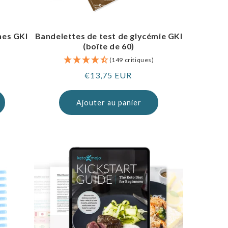
nes GKI
Bandelettes de test de glycémie GKI
(boîte de 60)
)
(149 critiques)
Prix
€13,75 EUR
normal
Ajouter au panier