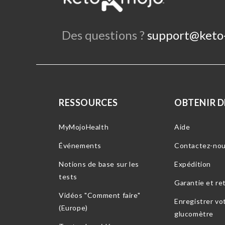
Des questions ?
support@keto
RESSOURCES
OBTENIR DE
MyMojoHealth
Aide
Événements
Contactez-no
Notions de base sur les
Expédition
tests
Garantie et re
Vidéos "Comment faire"
Enregistrer vo
(Europe)
glucomètre