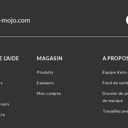
-mojo.com
 L'AIDE
MAGASIN
A PROPOS
Produits
Équipe Keto
us
Examens
Fond de tein
Mon compte
Dossier de pr
de marque
tours
Travaillez av
tre