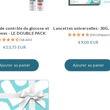
 de contrôle du glucose et
Lancettes universelles- 30G,
ones - LE DOUBLE PACK
(34 critiques)
(16 avis)
Prix
€9,00 EUR
Prix
€13,75 EUR
normal
normal
Ajouter au panier
Ajouter au panier