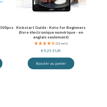
 100pcs
Kickstart Guide : Keto for Beginners
(livre électronique numérique - en
anglais seulement)
(22 avis)
Prix
€9,25 EUR
normal
Ajouter au panier