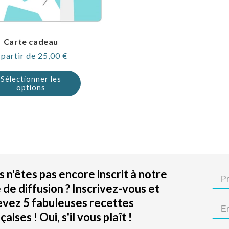
Carte cadeau
rix
 partir de 25,00 €
ormal
Sélectionner les
options
 n'êtes pas encore inscrit à notre
e de diffusion ? Inscrivez-vous et
evez 5 fabuleuses recettes
çaises ! Oui, s'il vous plaît !