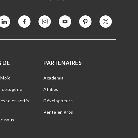
Vimeo
Facebook
Instagram
YouTube
Intérêt
Twitter
 DE
PARTENAIRES
-Mojo
Academia
t cétogène
Affiliés
esse et actifs
Développeurs
Vente en gros
ec nous