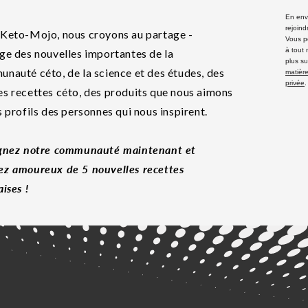
En envo
rejoind
Keto-Mojo, nous croyons au partage -
Vous p
à tout
ge des nouvelles importantes de la
plus su
nauté céto, de la science et des études, des
matière
privée
.
s recettes céto, des produits que nous aimons
s profils des personnes qui nous inspirent.
gnez notre communauté maintenant et
z amoureux de 5 nouvelles recettes
aises !