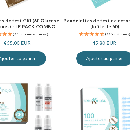
s de test GKI (60 Glucose
Bandelettes de test de céto
tones) - LE PACK COMBO
(boîte de 60)
(445 commentaires)
(115 critiques
Prix
€55,00 EUR
Prix
45,80 EUR
normal
normal
Ajouter au panier
Ajouter au panier