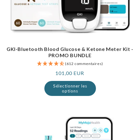
GKI-Bluetooth Blood Glucose & Ketone Meter Kit -
PROMO BUNDLE
(612 commentaires)
Prix
101,00 EUR
normal
Sélectionner les
options