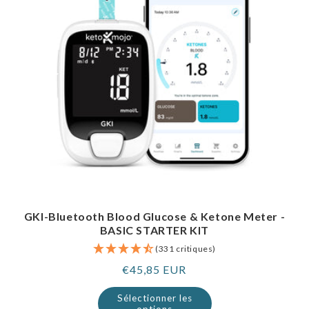
GKI-Bluetooth Blood Glucose & Ketone Meter -
BASIC STARTER KIT
(331 critiques)
Prix
€45,85 EUR
normal
Sélectionner les