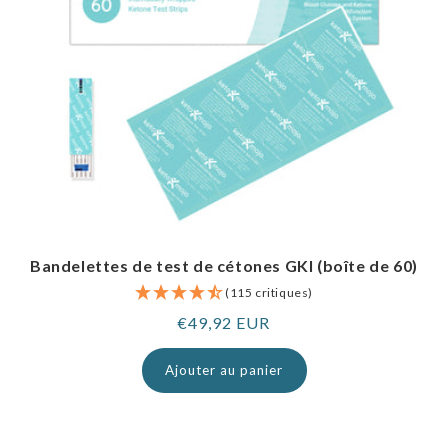
Bandelettes de test de cétones GKI (boîte de 60)
(115 critiques)
Prix
€49,92 EUR
normal
Ajouter au panier