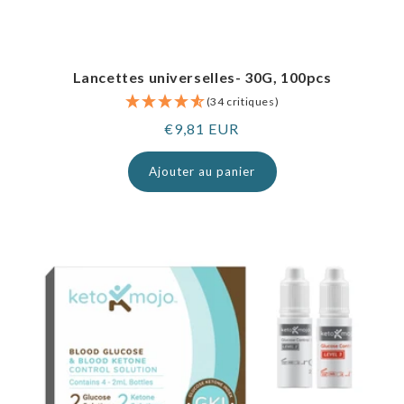
Lancettes universelles- 30G, 100pcs
(34 critiques)
Prix
€9,81 EUR
normal
Ajouter au panier