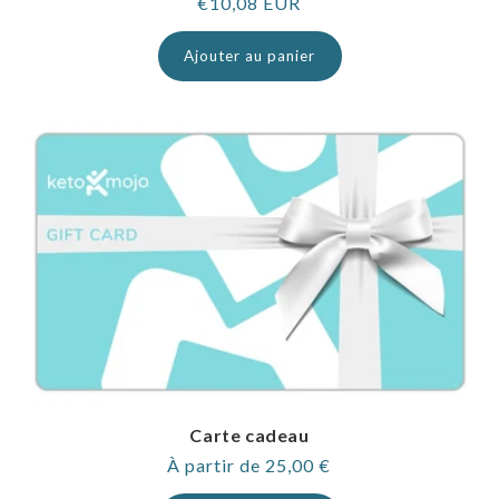
Prix
€10,08 EUR
normal
Ajouter au panier
Carte cadeau
Prix
À partir de 25,00 €
normal