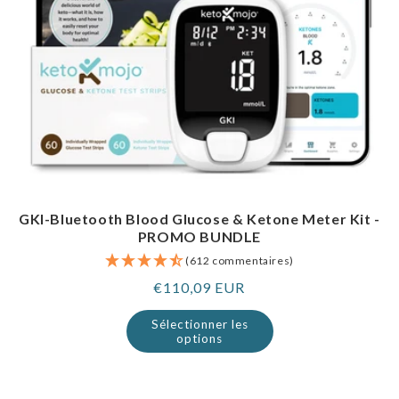
GKI-Bluetooth Blood Glucose & Ketone Meter Kit -
PROMO BUNDLE
(612 commentaires)
Prix
€110,09 EUR
normal
Sélectionner les
options