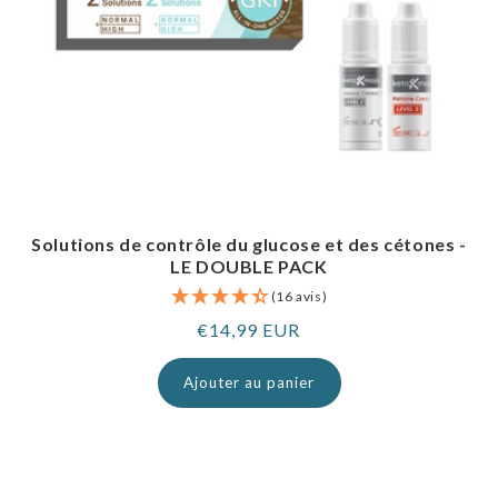
Solutions de contrôle du glucose et des cétones -
LE DOUBLE PACK
(16 avis)
Prix
€14,99 EUR
normal
Ajouter au panier