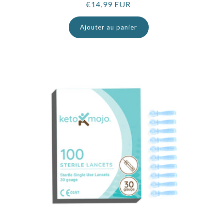
Prix
€14,99 EUR
normal
Ajouter au panier