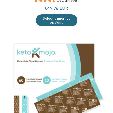
(331 critiques)
Prix
€49,98 EUR
normal
Sélectionner les
options