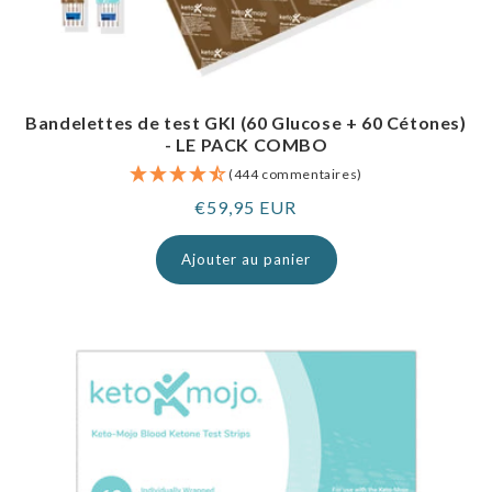
Bandelettes de test GKI (60 Glucose + 60 Cétones)
- LE PACK COMBO
(444 commentaires)
Prix
€59,95 EUR
normal
Ajouter au panier