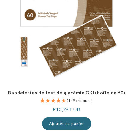
Bandelettes de test de glycémie GKI (boîte de 60)
(149 critiques)
Prix
€13,75 EUR
normal
Ajouter au panier