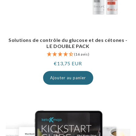
Solutions de contrôle du glucose et des cétones -
LE DOUBLE PACK
(16 avis)
Prix
€13,75 EUR
normal
Ajouter au panier