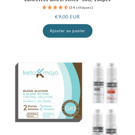
(34 critiques)
Prix
€9,00 EUR
normal
Ajouter au panier