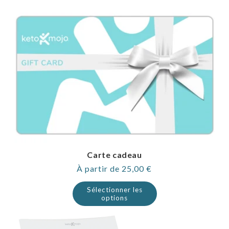
Carte cadeau
Prix
À partir de 25,00 €
normal
Sélectionner les
options