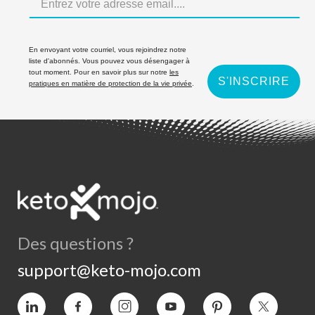
En envoyant votre courriel, vous rejoindrez notre
liste d'abonnés. Vous pouvez vous désengager à
tout moment. Pour en savoir plus sur notre
les
S'INSCRIRE
pratiques en matière de protection de la vie privée
.
Des questions ?
support@keto-mojo.com
Vimeo
Facebook
Instagram
YouTube
Intérêt
Twitter