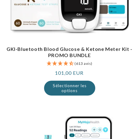
GKI-Bluetooth Blood Glucose & Ketone Meter Kit -
PROMO BUNDLE
(613 avis)
Prix
101,00 EUR
normal
Sélectionner les
options