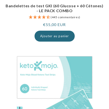
Bandelettes de test GKI (60 Glucose + 60 Cétones)
- LE PACK COMBO
(445 commentaires)
Prix
€55,00 EUR
normal
Ajouter au panier