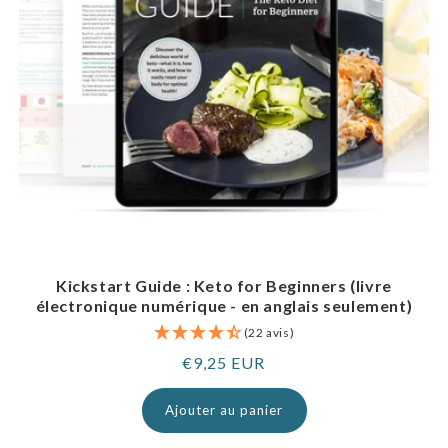
Kickstart Guide : Keto for Beginners (livre
électronique numérique - en anglais seulement)
(22 avis)
Prix
€9,25 EUR
normal
Ajouter au panier