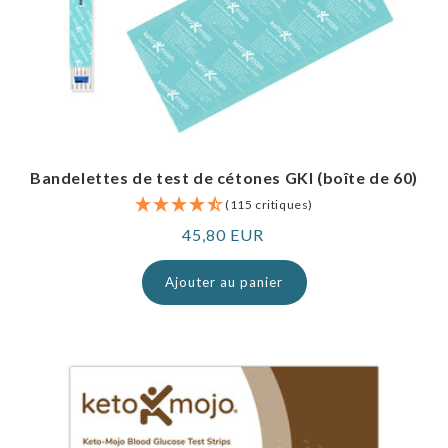
Bandelettes de test de cétones GKI (boîte de 60)
(115 critiques)
Prix
45,80 EUR
normal
Ajouter au panier