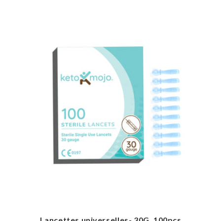
Lancettes universelles- 30G, 100pcs