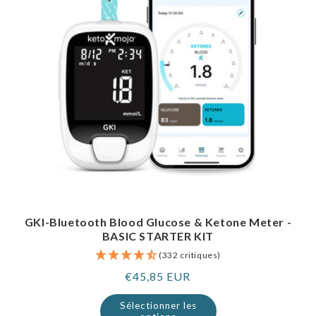
GKI-Bluetooth Blood Glucose & Ketone Meter -
BASIC STARTER KIT
(332 critiques)
Prix
€45,85 EUR
normal
Sélectionner les